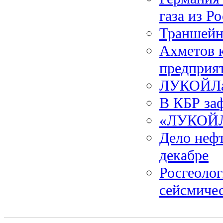
газа из Р
Траншейн
Ахметов к
предприя
ЛУКОЙЛа 
В КБР за
«ЛУКОЙЛ»
Дело неф
декабре
Росгеолог
сейсмичес