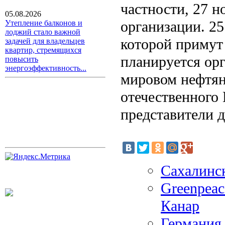
частности, 27 н
05.08.2026
организации. 25
Утепление балконов и
лоджий стало важной
которой примут
задачей для владельцев
квартир, стремящихся
планируется ор
повысить
энергоэффективность...
мировом нефтян
отечественного 
представители д
Сахалинск
Greenpeac
Канар
Германия 