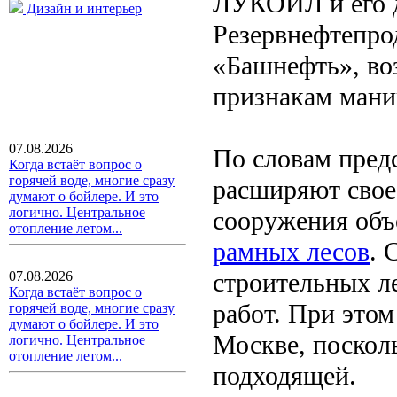
ЛУКОЙЛ и его 
Дизайн и интерьер
Резервнефтепро
«Башнефть», во
признакам мани
07.08.2026
По словам предс
Когда встаёт вопрос о
горячей воде, многие сразу
расширяют свое
думают о бойлере. И это
логично. Центральное
сооружения объ
отопление летом...
рамных лесов
. 
строительных ле
07.08.2026
Когда встаёт вопрос о
работ. При этом
горячей воде, многие сразу
думают о бойлере. И это
Москве, посколь
логично. Центральное
отопление летом...
подходящей.