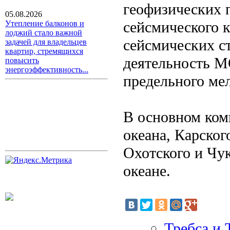
геофизических 
05.08.2026
сейсмического 
Утепление балконов и
лоджий стало важной
сейсмических с
задачей для владельцев
квартир, стремящихся
деятельность М
повысить
энергоэффективность...
предельного ме
В основном ком
океана, Карског
Охотского и Чу
океане.
Требса и 