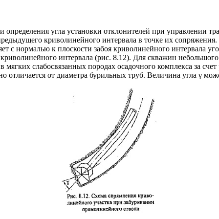
определения угла установки отклонителей при управлении трас
 предыдущего криволинейного интервала в точке их сопряжения
яет с нормалью к плоскости забоя криволинейного интервала уг
а криволинейного интервала (рис. 8.12). Для скважин небольшог
в мягких слабосвязанных породах осадочного комплекса за счет
отличается от диаметра бурильных труб. Величина угла γ может