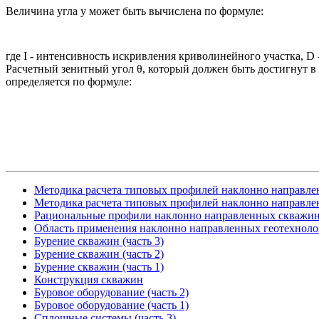
Величина угла у может быть вычислена по формуле:
где I - интенсивность искривления криволинейного участка, D 
Расчетный зенитный угол θ, который должен быть достигнут в
определяется по формуле:
Методика расчета типовых профилей наклонно направлен
Методика расчета типовых профилей наклонно направлен
Рациональные профили наклонно направленных скважи
Область применения наклонно направленных геотехноло
Бурение скважин (часть 3)
Бурение скважин (часть 2)
Бурение скважин (часть 1)
Конструкция скважин
Буровое оборудование (часть 2)
Буровое оборудование (часть 1)
Сплошные системы (часть 3)