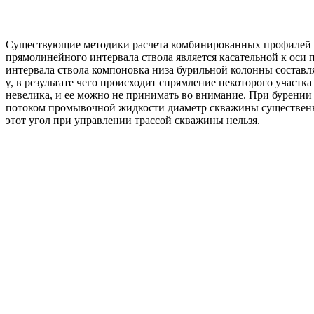
Существующие методики расчета комбинированных профилей и 
прямолинейного интервала ствола является касательной к оси
интервала ствола компоновка низа бурильной колонны составл
γ, в результате чего происходит спрямление некоторого участк
невелика, и ее можно не принимать во внимание. При бурении 
потоком промывочной жидкости диаметр скважины существенно 
этот угол при управлении трассой скважины нельзя.