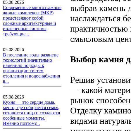
05.08.2026
выбрав камень 
Современные многоэтажные
жилые комплексы (МКР)
наслаждаться б
представляют собой
сложные архитектурные и
практичностью и
инженерные системы,
требующие...
смысловым цент
05.08.2026
В последние годы развитие
Выбор камня д
технологий значительно
изменило подходы к
организации систем
отопления и водоснабжения
Решив установит
в...
— какой матери
05.08.2026
рынок способен
Кухня — это сердце дома,
место, где собирается семья,
Отделку камино
готовится пища и создаются
особенные моменты.
видами натурал
Именно поэтому...
может сильно в