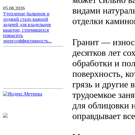
видами натурал
05.08.2026
Утепление балконов и
отделки каминов
лоджий стало важной
задачей для владельцев
квартир, стремящихся
повысить
Гранит — износ
энергоэффективность...
десятков лет со
обработки и по
поверхность, ко
грязь и другие
трудоемкое заня
для облицовки н
оправдывает все