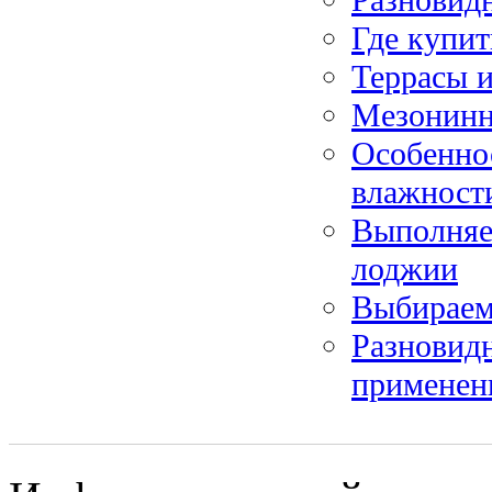
Где купи
Террасы и
Мезонинн
Особеннос
влажност
Выполняе
лоджии
Выбираем
Разновидн
применен