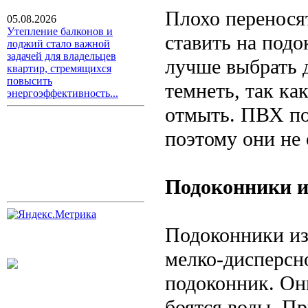
Плохо перенося
05.08.2026
Утепление балконов и
ставить на подо
лоджий стало важной
задачей для владельцев
лучше выбрать 
квартир, стремящихся
повысить
темнеть, так ка
энергоэффективность...
отмыть. ПВХ по
поэтому они не
Подоконники 
Подоконники из
мелко-дисперсн
подоконник. Он
боятся воды. П