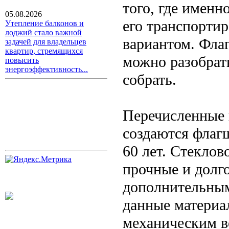
того, где именн
05.08.2026
его транспортир
Утепление балконов и
лоджий стало важной
вариантом. Флаг
задачей для владельцев
квартир, стремящихся
можно разобрать
повысить
энергоэффективность...
собрать.
Перечисленные 
создаются флаг
60 лет. Стекло
прочные и долг
дополнительным
данные материа
механическим в