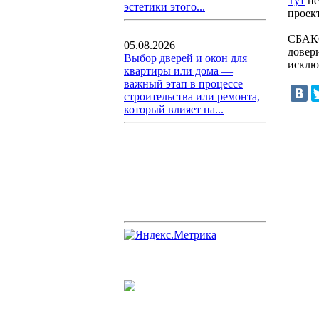
Тут
не
эстетики этого...
проект
СБАКС
05.08.2026
довер
Выбор дверей и окон для
исклю
квартиры или дома —
важный этап в процессе
строительства или ремонта,
который влияет на...