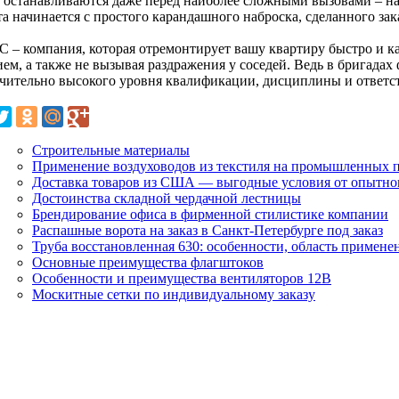
 останавливаются даже перед наиболее сложными вызовами – на
а начинается с простого карандашного наброска, сделанного зак
 – компания, которая отремонтирует вашу квартиру быстро и ка
ием, а также не вызывая раздражения у соседей. Ведь в бригада
чительно высокого уровня квалификации, дисциплины и ответс
Строительные материалы
Применение воздуховодов из текстиля на промышленных 
Доставка товаров из США — выгодные условия от опытно
Достоинства складной чердачной лестницы
Брендирование офиса в фирменной стилистике компании
Распашные ворота на заказ в Санкт-Петербурге под заказ
Труба восстановленная 630: особенности, область примене
Основные преимущества флагштоков
Особенности и преимущества вентиляторов 12В
Москитные сетки по индивидуальному заказу