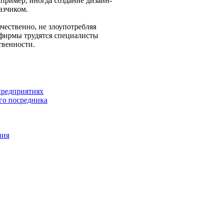
пример, иногда создание дизайн-
азчиком.
чественно, не злоупотребляя
х фирмы трудятся специалисты
твенности.
предприятиях
го посредника
ния