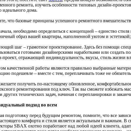
менного ремонта, изучить особенности типовых дизайн-проектов
о идеального дома.
те, что базовые принципы успешного ремонтного вмешательств
начала, необходимо определиться с концепцией – единство стиля
ничный образ вашей квартиры, наполненной уютом и эстетикой;
дующий шаг – грамотное проектирование. Здесь без помощи спец
льзоваться готовыми дизайнерскими наработками или создать п
н-проект, отражающий индивидуальность, вкусы, стиль жизни вл
огом качественной работы являются правильно выбранные матери
цию подешевле – вместе с тем, переплачивать тоже не обязательн
и желаете получить по-настоящему обновленное, комфортабельно
ексного ремонтирования под ключ. Так вы сможете избежать мас
и других технических задач, начиная с перепланировки и заканч
идуальный подход во всем
ая подготовку перед будущим ремонтом, помните, что все зависи
настоящего комфорта и стиля является актуальным и важным. В с
екторы SBAX охотно поработают над любой идеей клиента, адапт