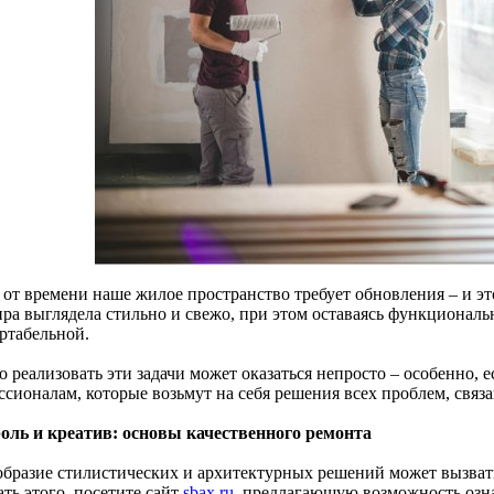
 от времени наше жилое пространство требует обновления – и эт
ира выглядела стильно и свежо, при этом оставаясь функционал
ртабельной.
 реализовать эти задачи может оказаться непросто – особенно, е
ссионалам, которые возьмут на себя решения всех проблем, связ
оль и креатив: основы качественного ремонта
образие стилистических и архитектурных решений может вызват
ть этого, посетите сайт
sbax.ru
, предлагающую возможность озн