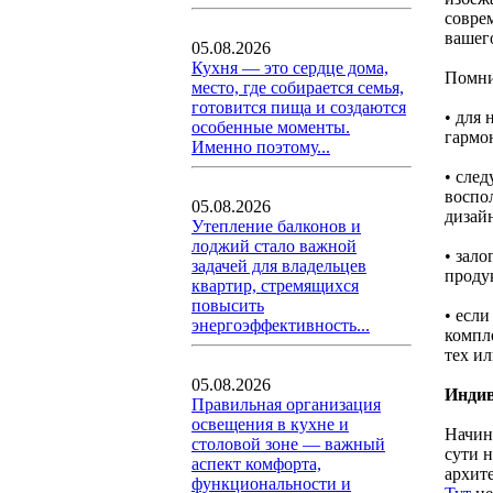
совре
вашег
05.08.2026
Кухня — это сердце дома,
Помни
место, где собирается семья,
готовится пища и создаются
• для 
особенные моменты.
гармо
Именно поэтому...
• сле
воспо
05.08.2026
дизай
Утепление балконов и
лоджий стало важной
• зал
задачей для владельцев
продук
квартир, стремящихся
повысить
• есл
энергоэффективность...
компл
тех ил
05.08.2026
Индив
Правильная организация
освещения в кухне и
Начин
столовой зоне — важный
сути 
аспект комфорта,
архит
функциональности и