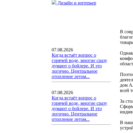
Дизайн и интерьер
В сов
благо
товар
07.08.2026
Однако
Когда встаёт вопрос о
комфо
горячей воде, многие сразу
облас
думают о бойлере. И это
логично. Центральное
Поэто
отопление летом...
деяте
дом А
всей 
07.08.2026
Когда встаёт вопрос о
За ст
горячей воде, многие сразу
Сформ
думают о бойлере. И это
индив
логично. Центральное
отопление летом...
В наш
устро