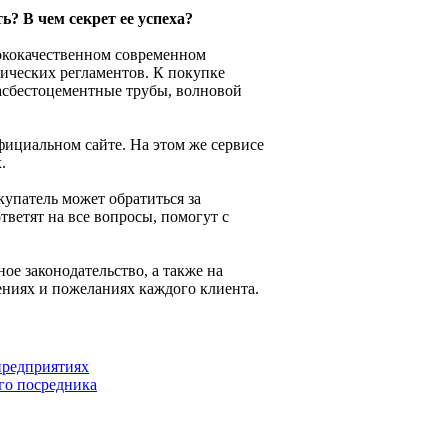
? В чем секрет ее успеха?
сококачественном современном
ических регламентов. К покупке
 асбестоцементные трубы, волновой
ициальном сайте. На этом же сервисе
.
упатель может обратиться за
ветят на все вопросы, помогут с
ое законодательство, а также на
ениях и пожеланиях каждого клиента.
предприятиях
го посредника