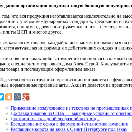
у данная организация получила такую большую популярность
в том, что вся продукция изготавливается исключительно на вы
довании с учетом международных стандартов, требований и техн
агаются, например, древесно-стружечные плиты, цемент, смеси,
, плиты ЦСП и многое другое.
ным каталогом товаров каждый клиент может ознакомиться на оф
вляется актуальная информация о действующих скидках и акциях
озникновении каких-либо затруднений или вопросов каждый пок
ью к специалистам торгового дома АлексСтрой. Консультанты от
ом товара и последующим оформлением заказа.
ей деятельности сотрудники организации опираются на федеральн
ьные нормативные правовые акты. Акцент делается на предпочт
Применение воздуховодов из текстиля на промышленных 
Доставка товаров из США — выгодные условия от опытно
Достоинства складной чердачной лестницы
Брендирование офиса в фирменной стилистике компании
Распашные ворота на заказ в Санкт-Петербурге под заказ