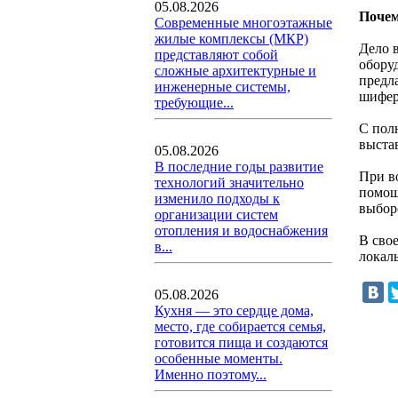
05.08.2026
Почем
Современные многоэтажные
жилые комплексы (МКР)
Дело 
представляют собой
обору
сложные архитектурные и
предл
инженерные системы,
шифер
требующие...
С пол
выста
05.08.2026
В последние годы развитие
При в
технологий значительно
помощ
изменило подходы к
выбор
организации систем
отопления и водоснабжения
В сво
в...
локал
05.08.2026
Кухня — это сердце дома,
место, где собирается семья,
готовится пища и создаются
особенные моменты.
Именно поэтому...