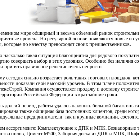
ременном мире обширный и весьма объемный рынок строительн
приятные времена. На регулярной основе появляются новые и с
ы, которые по качеству превосходят своих предшественников.
 насколько такая ситуация благоприятна для рядового покупател
ртно совершать выбор в этих условиях. Особенно без наличия с
ти принять правильное решение очень непросто.
му сегодня сильно возрастает роль таких торговых площадок, ко
льности доказали свой высокий уровень. В этом плане положите
лексСтрой. Компания осуществляет продажу и доставку строите
территории Российской Федерации в кратчайшие сроки.
оль долгий период работы удалось накопить большой багаж опыта
ирована также обширная база постоянных клиентов, среди котор
идуальные предприниматели, так и крупные компании, состояте
ем ассортименте: Комплектующие к ДПК и МПК, Безнапорные тр
йства полов, Цемент М500, Заборная доска из ДПК и МПК, Шифе