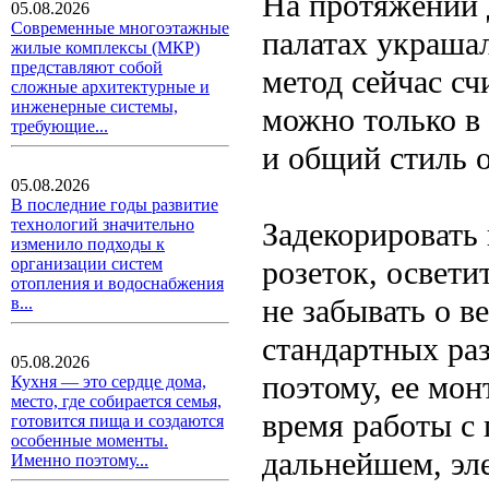
На протяжении 
05.08.2026
Современные многоэтажные
палатах украша
жилые комплексы (МКР)
представляют собой
метод сейчас сч
сложные архитектурные и
инженерные системы,
можно только в 
требующие...
и общий стиль 
05.08.2026
В последние годы развитие
технологий значительно
Задекорировать
изменило подходы к
розеток, освет
организации систем
отопления и водоснабжения
не забывать о в
в...
стандартных раз
05.08.2026
поэтому, ее мо
Кухня — это сердце дома,
место, где собирается семья,
время работы с 
готовится пища и создаются
особенные моменты.
дальнейшем, эл
Именно поэтому...