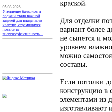
краской.
05.08.2026
Утепление балконов и
лоджий стало важной
Для отделки по
задачей для владельцев
квартир, стремящихся
вариант более д
повысить
энергоэффективность...
не сыпется и м
уровнем влажнос
можно самостоя
составы.
Если потолки д
конструкцию в 
элементами из д
изготавливают 