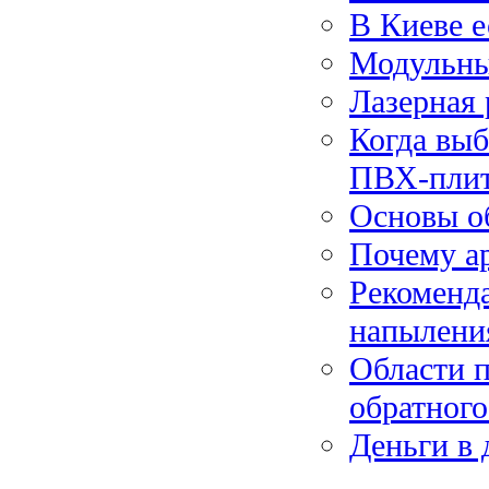
В Киеве е
Модульны
Лазерная 
Когда вы
ПВХ-пли
Основы о
Почему а
Рекоменд
напылени
Области 
обратного
Деньги в 