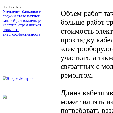
05.08.2026
Объем работ та
Утепление балконов и
лоджий стало важной
больше работ т
задачей для владельцев
квартир, стремящихся
стоимость элек
повысить
энергоэффективность...
прокладку кабел
электрооборудо
участках, а так
связанных с мо
ремонтом.
Длина кабеля я
может влиять н
потребовать ра