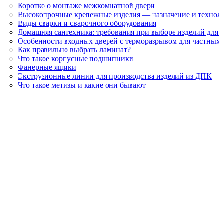
Коротко о монтаже межкомнатной двери
Высокопрочные крепежные изделия — назначение и технол
Виды сварки и сварочного оборудования
Домашняя сантехника: требования при выборе изделий для
Особенности входных дверей с терморазрывом для частны
Как правильно выбрать ламинат?
Что такое корпусные подшипники
Фанерные ящики
Экструзионные линии для производства изделий из ДПК
Что такое метизы и какие они бывают