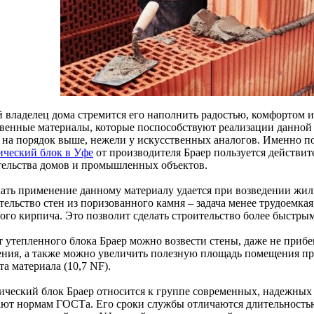
 владелец дома стремится его наполнить радостью, комфортом и
твенные материалы, которые поспособствуют реализации данной
а на порядок выше, нежели у искусственных аналогов. Именно п
ический блок в Уфе
от производителя Браер пользуется действи
тельства домов и промышленных объектов.
ать применение данному материалу удается при возведении жил
ельство стен из поризованного камня – задача менее трудоемкая,
ого кирпича. Это позволит сделать строительство более быстры
ет утепленного блока Браер можно возвести стены, даже не приб
ения, а также можно увеличить полезную площадь помещения пр
а материала (10,7 NF).
ический блок Браер относится к группе современных, надежных
ают нормам ГОСТа. Его сроки службы отличаются длительность