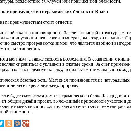
ратуры, воздействие УФ-лучей или повышенной влажности.
ные преимущества керамических блоков от Браер
вным преимуществам стоит отнести:
кие свойства теплопроводности. За счет пористой структуры ма
, даже при условии невысокой температуры воздуха на улице. Ст
точно быстро прогреваются зимой, что является двойной выгодой
омить на отоплении;
тота монтажа, а также скорость возведения. В сравнении с кирп
зволяет справиться с укладкой в сжатые сроки. За счет применен
 реализовать надежную кладку, используя минимальный расход р
логическая безопасность. Материал производится из натуральны
ен и не несет вреда человеку, природе.
стке будет смотреться дом из керамического блока Браер достато
нит общий дизайн проект, выложенный придомовой участок и 
екает не меньшими положительными свойствами, нежели рассма
пной стоимости.