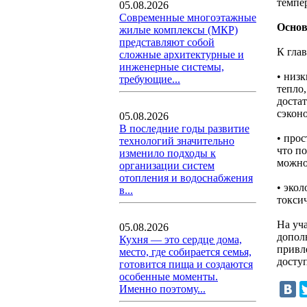
темпе
05.08.2026
Современные многоэтажные
Основ
жилые комплексы (МКР)
представляют собой
К гла
сложные архитектурные и
инженерные системы,
• низ
требующие...
тепло
доста
сэкон
05.08.2026
В последние годы развитие
• прос
технологий значительно
что по
изменило подходы к
можно
организации систем
отопления и водоснабжения
• эко
в...
токсич
На уча
05.08.2026
допол
Кухня — это сердце дома,
привл
место, где собирается семья,
досту
готовится пища и создаются
особенные моменты.
Именно поэтому...