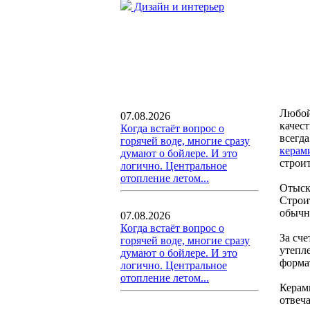
Дизайн и интерьер
Любой
07.08.2026
качес
Когда встаёт вопрос о
всегд
горячей воде, многие сразу
керам
думают о бойлере. И это
строи
логично. Центральное
отопление летом...
Отыск
Строит
обычн
07.08.2026
Когда встаёт вопрос о
За сч
горячей воде, многие сразу
утепл
думают о бойлере. И это
формат
логично. Центральное
отопление летом...
Керам
отвеч