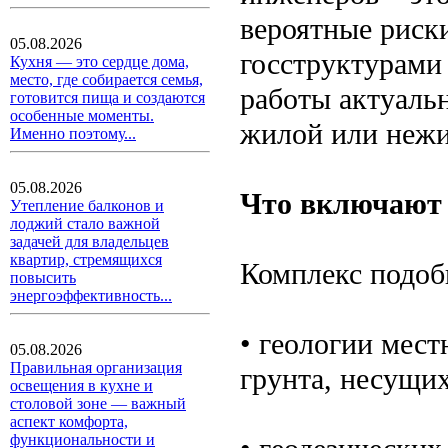
вероятные риск
05.08.2026
госструктурами
Кухня — это сердце дома,
место, где собирается семья,
работы актуальн
готовится пища и создаются
особенные моменты.
жилой или нежи
Именно поэтому...
05.08.2026
Что включают
Утепление балконов и
лоджий стало важной
задачей для владельцев
квартир, стремящихся
Комплекс подоб
повысить
энергоэффективность...
• геологии мест
05.08.2026
Правильная организация
грунта, несущих
освещения в кухне и
столовой зоне — важный
аспект комфорта,
функциональности и