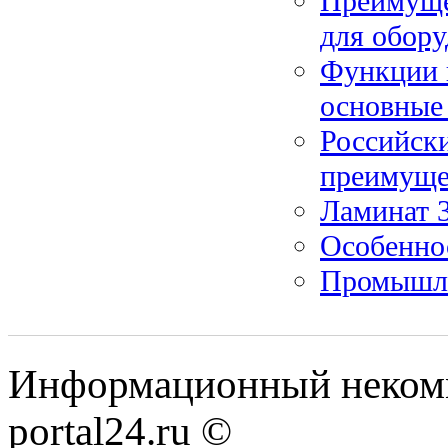
Преимуще
для обор
Функции к
основные
Российски
преимуще
Ламинат 3
Особеннос
Промышл
Информационный некомме
portal24.ru ©