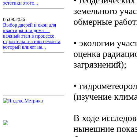
• геодезических
эстетики этого...
земельного учас
обмерные работ
05.08.2026
Выбор дверей и окон для
квартиры или дома —
важный этап в процессе
• экологии учас
строительства или ремонта,
который влияет на...
оценка радиаци
загрязнений);
• гидрометеоро
(изучение клима
В ходе исследо
нынешние показа