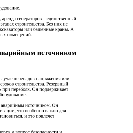
рудование.
, аренда генераторов – единственный
этапах строительства. Без них не
экскаваторы или башенные краны. А
ных помещений.
 аварийным источником
случае перепадов напряжения или
сроков строительства. Резервный
ь при перебоях. Он поддерживает
оборудование.
ет аварийным источником. Он
изации, что особенно важно для
тановиться, и это повлечет
орта, а вопрос безопасности и