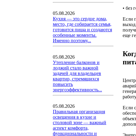
• без
05.08.2026
Кухня — это сердце дома,
Если 
место, где собирается семья,
выход
готовится пища и создаются
получ
особенные моменты.
еще г
Именно поэтому...
Ког
05.08.2026
пит
Утепление балконов и
лоджий стало важной
задачей для владельцев
квартир, стремящихся
Центр
повысить
авари
энергоэффективность...
генер
работ
05.08.2026
Если 
Правильная организация
обесп
освещения в кухне и
объект
столовой зоне — важный
допол
аспект комфорта,
функциональности и
Энерг