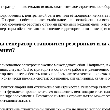
 генераторов невозможно использовать тяжелое строительное обо
подключения к центральной сети нет или её мощности не хватает
. Генераторы обеспечивают стабильное энергоснабжение на всех 
ится нормально работать с такими крупными механизмами, как 
енераторы обеспечивают освещение территории и питание офис
да генератор становится резервным или
ания?
ализованное электроснабжение может давать сбои. Например, в 
йных ситуаций. Это приводит к остановке работы и увеличению 
атор позволяет избежать таких проблем, автоматически включаяс
у критически важных систем: освещение, сигнализация, связь и 
случится авария или отключение электричества, генератор стан
ечит функционирование систем освещения, вентиляции и сигнал
ов здравоохранения. Без такого питания строительство может ос
нительные затраты.
оснабжение строительной площадки – это не просто вопрос комф