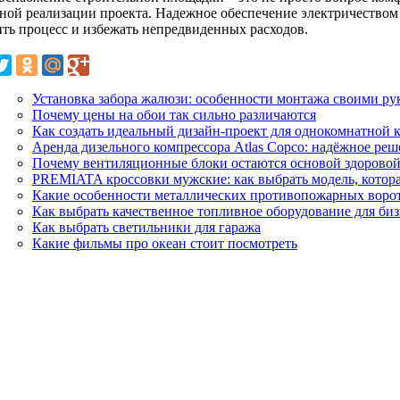
ной реализации проекта. Надежное обеспечение электричеством
ить процесс и избежать непредвиденных расходов.
Установка забора жалюзи: особенности монтажа своими ру
Почему цены на обои так сильно различаются
Как создать идеальный дизайн-проект для однокомнатной 
Аренда дизельного компрессора Atlas Copco: надёжное реш
Почему вентиляционные блоки остаются основой здоровой
PREMIATA кроссовки мужские: как выбрать модель, котора
Какие особенности металлических противопожарных воро
Как выбрать качественное топливное оборудование для биз
Как выбрать светильники для гаража
Какие фильмы про океан стоит посмотреть