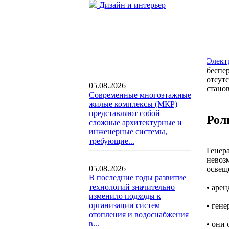
Дизайн и интерьер
Элект
беспе
отсут
05.08.2026
стано
Современные многоэтажные
жилые комплексы (МКР)
представляют собой
Рол
сложные архитектурные и
инженерные системы,
требующие...
Генер
невоз
05.08.2026
освещ
В последние годы развитие
технологий значительно
• аре
изменило подходы к
организации систем
• ген
отопления и водоснабжения
в...
• они