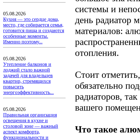
системы и непо
05.08.2026
день радиатор м
Кухня — это сердце дома,
место, где собирается семья,
материалов: ал
готовится пища и создаются
особенные моменты.
распространенн
Именно поэтому...
отопления.
05.08.2026
Утепление балконов и
лоджий стало важной
Стоит отметить,
задачей для владельцев
квартир, стремящихся
обязательно по
повысить
энергоэффективность...
радиаторов, так
вашего помещен
05.08.2026
Правильная организация
освещения в кухне и
столовой зоне — важный
Что такое алю
аспект комфорта,
функциональности и