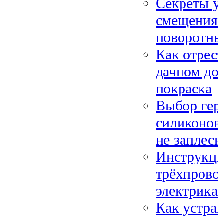
Секреты у
смещения
поворотн
Как отрес
дачном до
покраска
Выбор гер
силиконо
не заплес
Инструкци
трёхпрово
электрика
Как устра