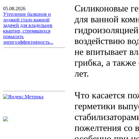
Силиконовые ге
05.08.2026
Утепление балконов и
для ванной ком
лоджий стало важной
задачей для владельцев
гидроизоляцией
квартир, стремящихся
повысить
воздействию во
энергоэффективность...
не впитывает вл
грибка, а также
лет.
Что касается п
герметики выпу
стабилизаторами
пожелтения со в
особенно при и