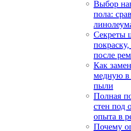
Выбор нап
пола: сра
линолеум
Секреты 
покраску,
после ре
Как заме
медную в
пыли
Полная п
стен под 
опыта в р
Почему о