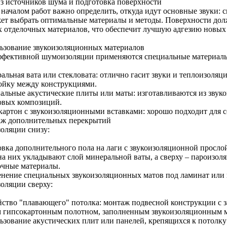
з источников шума и подготовка поверхности
началом работ важно определить, откуда идут основные звуки: св
ет выбрать оптимальные материалы и методы. Поверхности дол
х отделочных материалов, что обеспечит лучшую адгезию новых 
ьзование звукоизоляционных материалов
ффективной шумоизоляции применяются специальные материал
альная вата или стекловата: отлично гасит звуки и теплоизоля
ойку между конструкциями.
альные акустические плиты или маты: изготавливаются из зву
овых композиций.
картон с звукоизоляционными вставками: хорошо подходит для с
ж дополнительных перекрытий
золяции снизу:
овка дополнительного пола на лаги с звукоизоляционной просло
 на них укладывают слой минеральной ваты, а сверху – пароизол
очные материалы.
нение специальных звукоизоляционных матов под ламинат или 
золяции сверху:
йство "плавающего" потолка: монтаж подвесной конструкции с 
 гипсокартонным полотном, заполненным звукоизоляционным м
ьзование акустических плит или панелей, крепящихся к пото