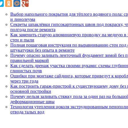
Выбор напольного покрытия для тёплого водяного пола: с
и линолеума
Секреты шпаклёвки гипсокартонных швов под покраску, чт
полгода после ремонта
Как заменить старую алюминиевую проводку на медную в 
стен и пыли
Полная пошаговая инструкция по выравниванию стен под
штукатурки без опыта в ремонте
Почему опасно заливать ленточный фундамент зимой без п
правильной маркой
Как сделать дренаж участка своими руками: схемы глубинн
глинистых почв
Ошибки при монтаже сайдинга, которые приведут к короб
через три года
Как построить гараж-пристрой к существующему дому без
основной постройки
Почему нельзя заливать стяжку пола за один раз на большо
деформационные швы
Технология утепления цоколя экструдированным пенополи
отвода талых вод