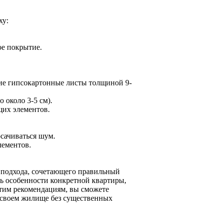
ху:
е покрытие.
ие гипсокартонные листы толщиной 9-
 около 3-5 см).
их элементов.
осачиваться шум.
лементов.
 подхода, сочетающего правильный
ь особенности конкретной квартиры,
тим рекомендациям, вы сможете
в своем жилище без существенных