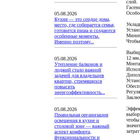
слой.
Гасен
Особо
05.08.2026
Кухня — это сердце дома,
Уклад
место, где собирается семья,
Устан
готовится пища и создаются
Миним
особенные моменты.
Чтобы
Именно поэтому...
Выбир
12 мм.
05.08.2026
Монта
Утепление балконов и
Испол
лоджий стало важной
Допол
задачей для владельцев
Устан
квартир, стремящихся
Обесп
повысить
Регул
энергоэффективность...
Заклю
Эффек
05.08.2026
выбор
Правильная организация
чтобы
освещения в кухне и
значи
столовой зоне — важный
затрат
аспект комфорта,
функциональности и