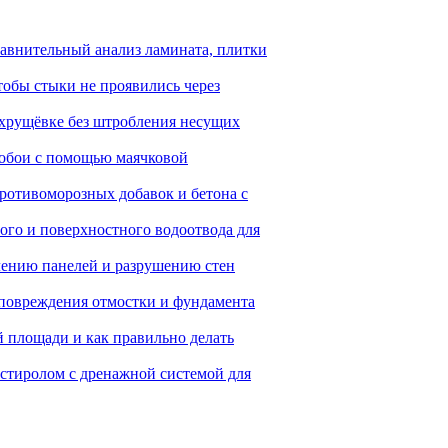
равнительный анализ ламината, плитки
обы стыки не проявились через
хрущёвке без штробления несущих
 обои с помощью маячковой
ротивоморозных добавок и бетона с
ого и поверхностного водоотвода для
лению панелей и разрушению стен
 повреждения отмостки и фундамента
й площади и как правильно делать
стиролом с дренажной системой для