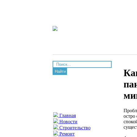
Ка
Найти
па
ми
Пробл
Главная
остро
споко
Новости
сущес
Строительство
Ремонт