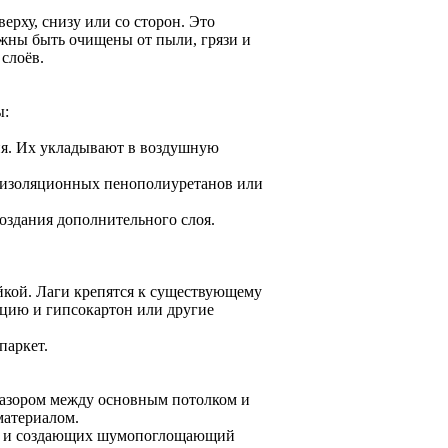
ерху, снизу или со сторон. Это
жны быть очищены от пыли, грязи и
слоёв.
ы:
ция. Их укладывают в воздушную
коизоляционных пенополиуретанов или
оздания дополнительного слоя.
йкой. Лаги крепятся к существующему
яцию и гипсокартон или другие
паркет.
зазором между основным потолком и
атериалом.
лку и создающих шумопоглощающий