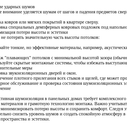
ие ударных шумов
е внимание уделяется шумам от шагов и падения предметов свер
ка ковров или мягких покрытий в квартире сверху.
овка специальных демпферных ковровых подложек под напольно
изация потери высоты и эстетики
 не потерять значительную часть высоты потолков:
айте тонкие, но эффективные материалы, например, акустическ
ж "плавающих" потолков с минимальной высотой зазора (обычно
ьзуйте скрытые монтажные системы, чтобы избежать выступающ
нительные меры
овка звукоизоляционных дверей и окон.
ечение плотного прилегания всех стыков и щелей, где может пр
ярное обслуживание и проверка состояния шумоизоляционных э
чение
тивная шумоизоляция в панельных домах требует комплексного
 материалов и грамотную технологию монтажа. Важно учитыват
 минимизировать потерю высоты и сохранить комфорт. Следуя э
тельно снизить уровень шумов и создать спокойную атмосферу 
 пространства и эстетики.