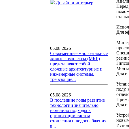
Анали
Дизайн и интерьер
Перед 
помож
стары
Испол
Для э
Минер
просл
05.08.2026
Специ
Современные многоэтажные
резин
жилые комплексы (МКР)
Гипсо
представляют собой
Монта
сложные архитектурные и
Для и
инженерные системы,
требующие...
Устан
полу,
отдел
05.08.2026
Приме
В последние годы развитие
Для и
технологий значительно
изменило подходы к
Устро
организации систем
новым
отопления и водоснабжения
Испол
в...