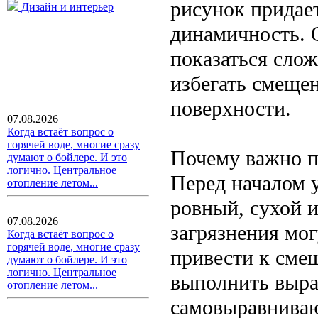
рисунок придае
Дизайн и интерьер
динамичность. 
показаться сло
избегать смещен
поверхности.
07.08.2026
Когда встаёт вопрос о
горячей воде, многие сразу
Почему важно п
думают о бойлере. И это
логично. Центральное
Перед началом 
отопление летом...
ровный, сухой 
07.08.2026
загрязнения мог
Когда встаёт вопрос о
горячей воде, многие сразу
привести к сме
думают о бойлере. И это
логично. Центральное
выполнить выра
отопление летом...
самовыравниваю