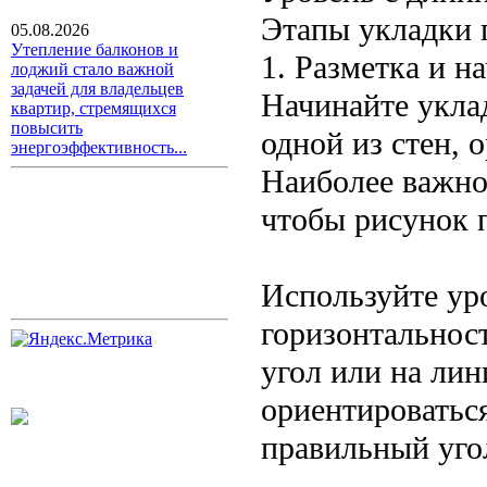
Этапы укладки 
05.08.2026
Утепление балконов и
1. Разметка и н
лоджий стало важной
задачей для владельцев
Начинайте укла
квартир, стремящихся
повысить
одной из стен, 
энергоэффективность...
Наиболее важно
чтобы рисунок 
Используйте ур
горизонтальнос
угол или на лин
ориентироватьс
правильный уго