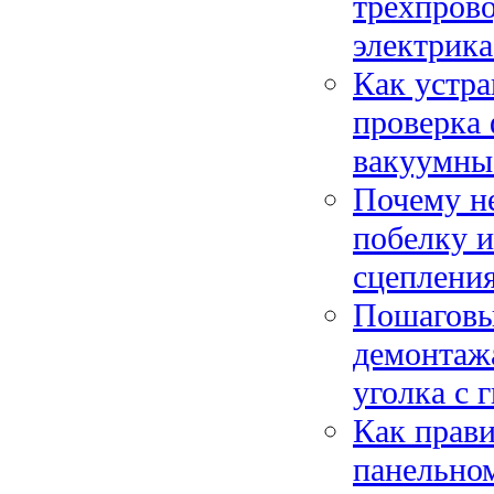
трёхпрово
электрика
Как устра
проверка 
вакуумны
Почему не
побелку и
сцеплени
Пошаговы
демонтажа
уголка с 
Как прав
панельном