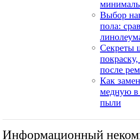
минималь
Выбор нап
пола: сра
линолеум
Секреты 
покраску,
после ре
Как заме
медную в
пыли
Информационный некомме