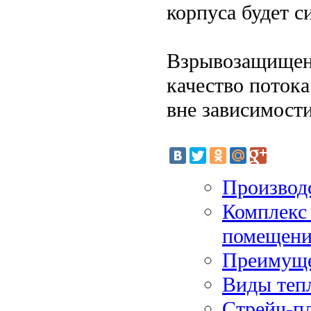
корпуса будет с
Взрывозащищенн
качество поток
вне зависимост
Производс
Комплекс 
помещени
Преимуще
Виды теп
Стрейч-пл