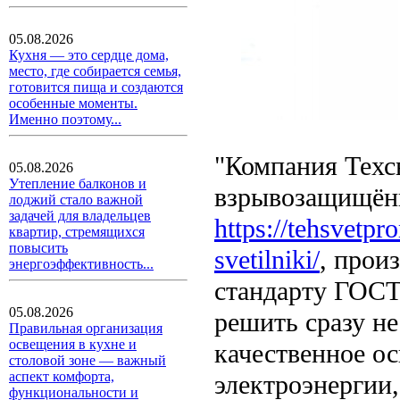
05.08.2026
Кухня — это сердце дома,
место, где собирается семья,
готовится пища и создаются
особенные моменты.
Именно поэтому...
"Компания Техс
05.08.2026
Утепление балконов и
взрывозащищён
лоджий стало важной
задачей для владельцев
https://tehsvetp
квартир, стремящихся
повысить
svetilniki/
, прои
энергоэффективность...
стандарту ГОСТ
05.08.2026
решить сразу н
Правильная организация
освещения в кухне и
качественное ос
столовой зоне — важный
аспект комфорта,
электроэнергии,
функциональности и