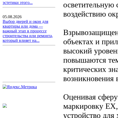
осветительную с
эстетики этого...
воздействию ок
05.08.2026
Выбор дверей и окон для
квартиры или дома —
Взрывозащищенн
важный этап в процессе
строительства или ремонта,
объектах и при
который влияет на...
высокий уровен
повышаются тем
критических зна
возникновения 
Оценивая сферу
маркировку ЕХ, 
устройство для