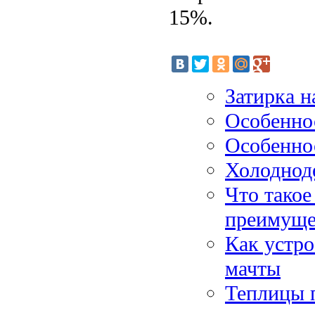
15%.
Затирка н
Особеннос
Особеннос
Холоднод
Что такое
преимуще
Как устро
мачты
Теплицы п