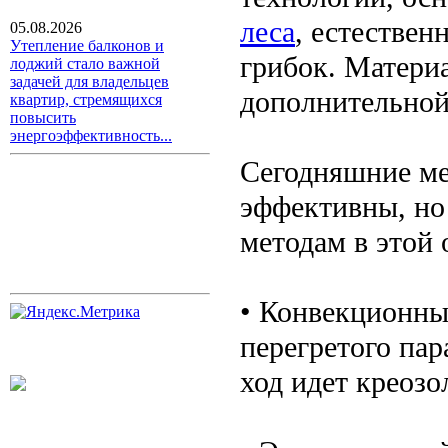
леса
, естествен
05.08.2026
Утепление балконов и
грибок. Матери
лоджий стало важной
задачей для владельцев
дополнительной
квартир, стремящихся
повысить
энергоэффективность...
Сегодняшние ме
эффективны, но
методам в этой 
• Конвекционны
перегретого пар
ход идет креозо