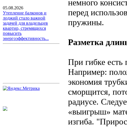
немного консис
05.08.2026
перед использо
Утепление балконов и
лоджий стало важной
пружины.
задачей для владельцев
квартир, стремящихся
повысить
энергоэффективность...
Разметка длин
При гибке есть
Например: поло
экономия трубки
сморщится, пото
радиусе. Следуе
«выигрыш» мате
изгиба. "Прирос