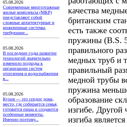
работающих с м
05.08.2026
Современные многоэтажные
качества медные
жилые комплексы (МКР)
представляют собой
британским стан
сложные архитектурные и
инженерные системы,
есть также соот
требующие...
пружины (B.S. 5
правильного ра
05.08.2026
В последние годы развитие
медных труб и 
технологий значительно
изменило подходы к
правильный раз
организации систем
отопления и водоснабжения
медной трубы в
в...
пружина меньше
05.08.2026
образование ск
Кухня — это сердце дома,
место, где собирается семья,
изгибе. Другой
готовится пища и создаются
особенные моменты.
изгиба являетс
Именно поэтому...