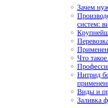
Зачем нуж
Производ
систем: в
Крупнейш
Перевозк
Применен
Что такое
Професси
Нитрид б
применен
Виды и п
Заливка ф