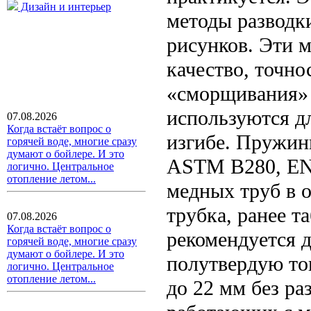
Дизайн и интерьер
методы разводк
рисунков. Эти 
качество, точно
«сморщивания»
используются д
07.08.2026
Когда встаёт вопрос о
изгибе. Пружин
горячей воде, многие сразу
думают о бойлере. И это
ASTM B280, EN 
логично. Центральное
отопление летом...
медных труб в о
трубка, ранее т
07.08.2026
Когда встаёт вопрос о
рекомендуется 
горячей воде, многие сразу
думают о бойлере. И это
полутвердую то
логично. Центральное
отопление летом...
до 22 мм без ра