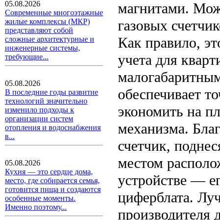
05.08.2026
магнитами. Мо
Современные многоэтажные
газовых счетчи
жилые комплексы (МКР)
представляют собой
Как правило, э
сложные архитектурные и
инженерные системы,
учета для кварт
требующие...
малогабаритным
05.08.2026
обеспечивает то
В последние годы развитие
технологий значительно
экономить на пл
изменило подходы к
организации систем
механизма. Бла
отопления и водоснабжения
в...
счетчик, подне
местом располо
05.08.2026
Кухня — это сердце дома,
устройстве — ег
место, где собирается семья,
готовится пища и создаются
циферблата. Луч
особенные моменты.
Именно поэтому...
производителя д