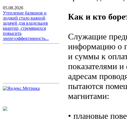
05.08.2026
Утепление балконов и
Как и кто боре
лоджий стало важной
задачей для владельцев
квартир, стремящихся
повысить
Служащие предп
энергоэффективность...
информацию о п
и суммы к опла
показателями и
адресам провод
пытаются помеш
магнитами:
• плановые пове