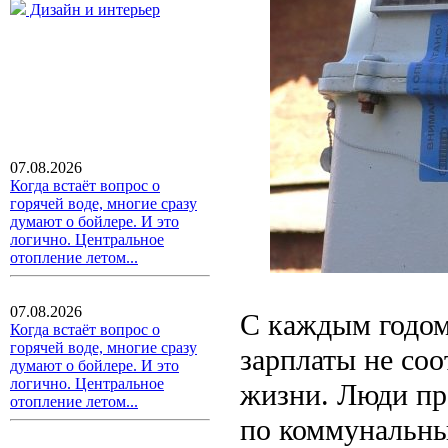
Дизайн и интерьер
07.08.2026
Когда встаёт вопрос о
горячей воде, многие сразу
думают о бойлере. И это
логично. Центральное
отопление летом...
07.08.2026
С каждым годом 
Когда встаёт вопрос о
горячей воде, многие сразу
зарплаты не со
думают о бойлере. И это
логично. Центральное
жизни. Люди пр
отопление летом...
по коммунальны