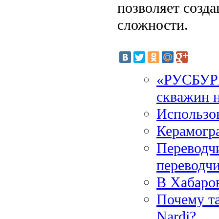
позволяет созд
сложности.
«РУСБУРМ
скважин 
Использов
Керамогра
Переводчи
переводчи
В Хабаров
Почему т
Nardi?