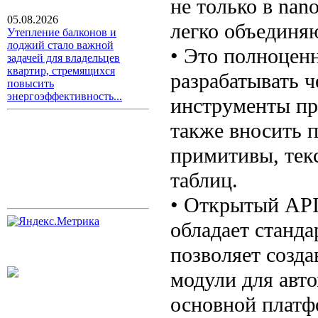
не только в na
05.08.2026
легко объединяю
Утепление балконов и
лоджий стало важной
• Это полноцен
задачей для владельцев
квартир, стремящихся
разрабатывать 
повысить
энергоэффективность...
инструменты про
также вносить 
примитивы, тек
таблиц.
• Открытый API
обладает станд
позволяет созд
модули для авто
основной платф