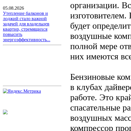
организации. В
05.08.2026
изготовителем. 
Утепление балконов и
лоджий стало важной
будет определит
задачей для владельцев
квартир, стремящихся
воздушные комп
повысить
энергоэффективность...
полной мере от
них имеются вс
Бензиновые ко
в клубах дайвер
работе. Это кр
спасательные р
воздушных масс 
компрессор про