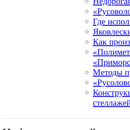
Недорогая
«Русовол
Где испо
Яковлеск
Как прои
«Полимета
«Приморс
Методы п
«Русолов
Конструк
стеллаже