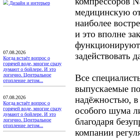
компрессоров Na
Дизайн и интерьер
медицинскую от
наиболее востр
и это вполне за
функционируют 
07.08.2026
задействовать д
Когда встаёт вопрос о
горячей воде, многие сразу
думают о бойлере. И это
логично. Центральное
Все специалисты
отопление летом...
выпускаемые по
надёжностью, в
07.08.2026
Когда встаёт вопрос о
особого шума ли
горячей воде, многие сразу
думают о бойлере. И это
благодаря безуп
логично. Центральное
отопление летом...
компании регуля