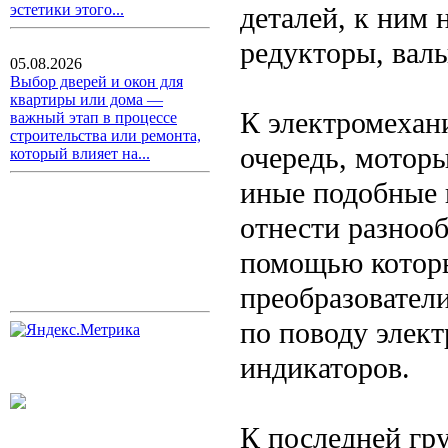
деталей, к ним
эстетики этого...
редукторы, валы
05.08.2026
Выбор дверей и окон для
квартиры или дома —
К электромехан
важный этап в процессе
строительства или ремонта,
очередь, мотор
который влияет на...
иные подобные 
отнести разноо
помощью которы
преобразователи
по поводу элек
индикаторов.
К последней гр