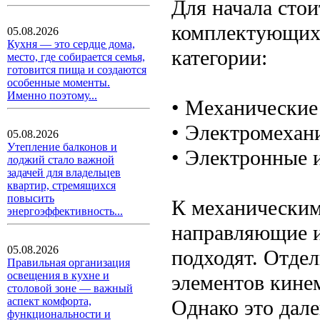
Для начала сто
комплектующих.
05.08.2026
Кухня — это сердце дома,
категории:
место, где собирается семья,
готовится пища и создаются
особенные моменты.
Именно поэтому...
• Механические
• Электромехан
05.08.2026
Утепление балконов и
• Электронные 
лоджий стало важной
задачей для владельцев
квартир, стремящихся
повысить
К механическим
энергоэффективность...
направляющие и
05.08.2026
подходят. Отдел
Правильная организация
освещения в кухне и
элементов кинем
столовой зоне — важный
аспект комфорта,
Однако это дал
функциональности и