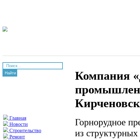
Компания «
Найти
промышлен
Кирченовск
Главная
Горнорудное пр
Новости
из структурных
Строительство
Ремонт