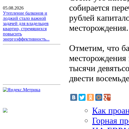
собирается пер
05.08.2026
Утепление балконов и
рублей капитал
лоджий стало важной
задачей для владельцев
месторождения.
квартир, стремящихся
повысить
энергоэффективность...
Отметим, что ба
месторождения 
тысячи девятьсо
двести восемьде
Как проан
Горная п