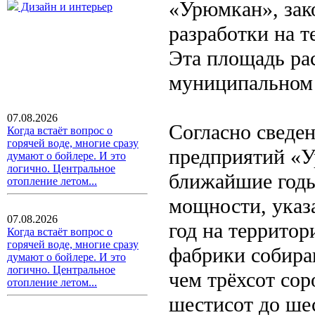
«Урюмкан», за
Дизайн и интерьер
разработки на 
Эта площадь ра
муниципальном 
07.08.2026
Согласно сведе
Когда встаёт вопрос о
горячей воде, многие сразу
предприятий «У
думают о бойлере. И это
логично. Центральное
ближайшие годы
отопление летом...
мощности, указ
07.08.2026
год на террито
Когда встаёт вопрос о
горячей воде, многие сразу
фабрики собира
думают о бойлере. И это
логично. Центральное
чем трёхсот сор
отопление летом...
шестисот до ше