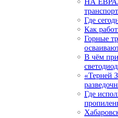
НА ЕВРАЗ
транспорт
Где сего
Как рабо
Горные т
осваиваю
В чём пр
светодио
«Терней 
разведоч
Где испол
пропилен
Хабаровс