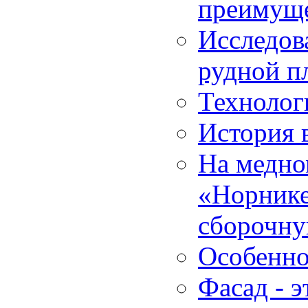
преимуще
Исследов
рудной п
Технолог
История 
На медно
«Норнике
сборочн
Особенно
Фасад - 