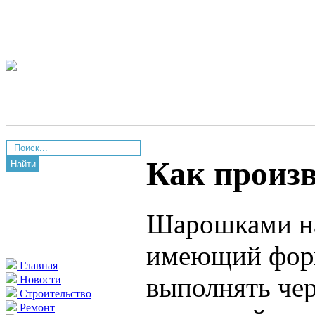
Как произ
Найти
Шарошками на
имеющий форм
Главная
выполнять че
Новости
Строительство
Ремонт