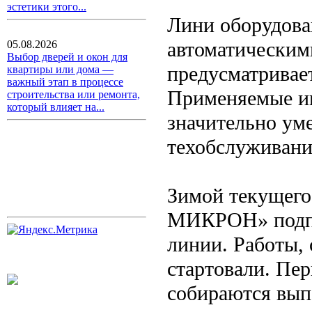
эстетики этого...
Лини оборудова
автоматическими
05.08.2026
Выбор дверей и окон для
предусматривае
квартиры или дома —
важный этап в процессе
Применяемые и
строительства или ремонта,
который влияет на...
значительно ум
техобслуживани
Зимой текущего
МИКРОН» подпис
линии. Работы, 
стартовали. Пе
собираются вып