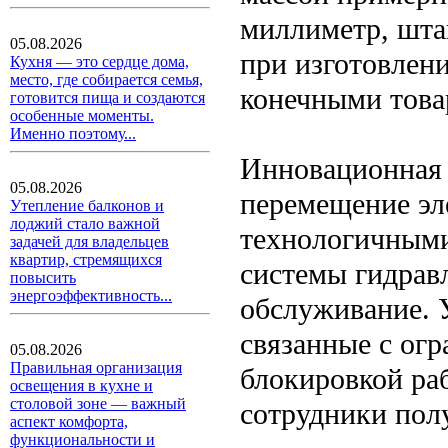
миллиметр, шта
05.08.2026
при изготовлен
Кухня — это сердце дома,
место, где собирается семья,
конечными това
готовится пища и создаются
особенные моменты.
Именно поэтому...
Инновационная 
05.08.2026
перемещение эл
Утепление балконов и
лоджий стало важной
технологичными
задачей для владельцев
квартир, стремящихся
системы гидрав
повысить
энергоэффективность...
обслуживание. 
связанные с ог
05.08.2026
Правильная организация
блокировкой раб
освещения в кухне и
столовой зоне — важный
сотрудники пол
аспект комфорта,
функциональности и