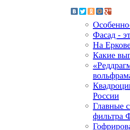
Особенно
Фасад - э
На Еркове
Какие вы
«Реддраг
вольфрам
Квадроци
России
Главные с
фильтра 
Гофрирова