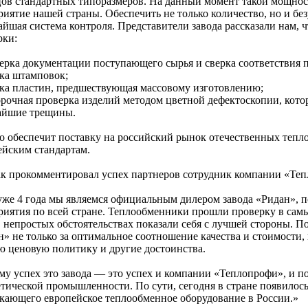
цов стандартных типоразмеров. На данный момент такой мощност
риятие нашей страны. Обеспечить не только количество, но и бе
йшая система контроля. Представители завода рассказали нам, ч
рки:
верка документации поступающего сырья и сверка соответствия п
нка штамповок;
нка пластин, предшествующая массовому изготовлению;
орочная проверка изделий методом цветной дефектоскопии, кото
айшие трещины.
то обеспечит поставку на российский рынок отечественных теп
ейским стандартам.
ак прокомментировал успех партнеров сотрудник компании «Те
 уже 4 года мы являемся официальным дилером завода «Ридан», п
риятия по всей стране. Теплообменники прошли проверку в самы
в непростых обстоятельствах показали себя с лучшей стороны. 
н» не только за оптимальное соотношение качества и стоимости,
ю ценовую политику и другие достоинства.
му успех это завода — это успех и компании «Теплопрофи», и по
етической промышленности. По сути, сегодня в стране появилос
кающего европейское теплообменное оборудование в России.»