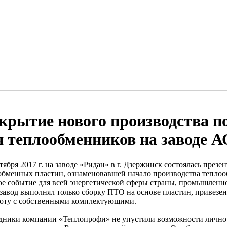
крытие нового производства п
я теплообменников на заводе 
тября 2017 г. на заводе «Ридан» в г. Дзержинск состоялась през
обменных пластин, ознаменовавшей начало производства тепло
ое событие для всей энергетической сферы страны, промышленн
 завод выполнял только сборку ПТО на основе пластин, привезе
боту с собственными комплектующими.
дники компании «Теплопрофи» не упустили возможности лично п