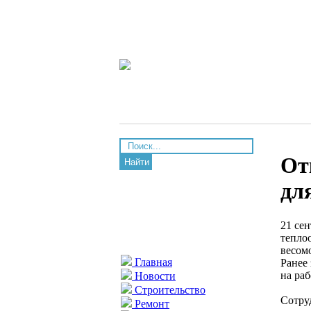
От
Найти
дл
21 сен
тепло
весом
Главная
Ранее
на ра
Новости
Строительство
Сотру
Ремонт