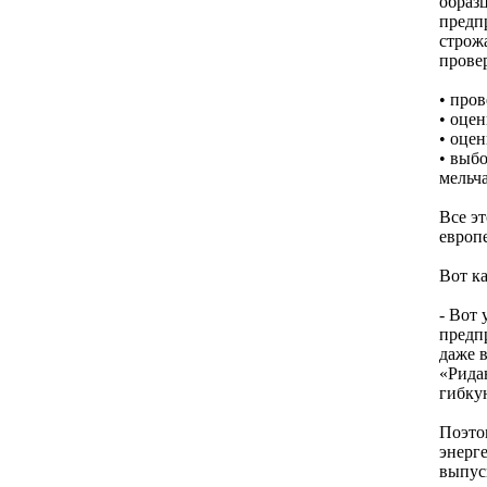
образ
предп
строжа
прове
• про
• оце
• оце
• выб
мельч
Все э
европ
Вот к
- Вот
предп
даже 
«Рида
гибку
Поэто
энерг
выпус