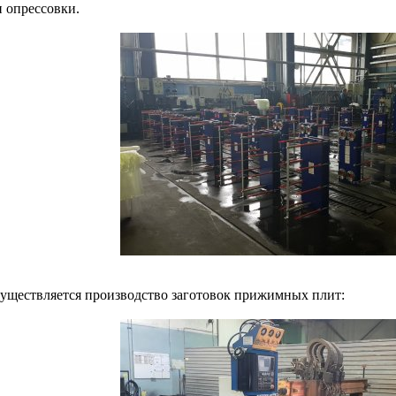
 опрессовки.
существляется производство заготовок прижимных плит: