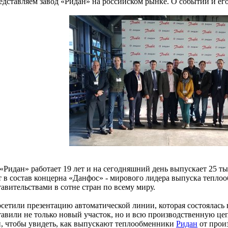
едставляем завод «Ридан» на российском рынке. О событии и ег
 «Ридан» работает 19 лет и на сегодняшний день выпускает 25 т
т в состав концерна «Данфос» - мирового лидера выпуска тепло
авительствами в сотне стран по всему миру.
етили презентацию автоматической линии, которая состоялась на
тавили не только новый участок, но и всю производственную цеп
и, чтобы увидеть, как выпускают теплообменники
Ридан
от прои