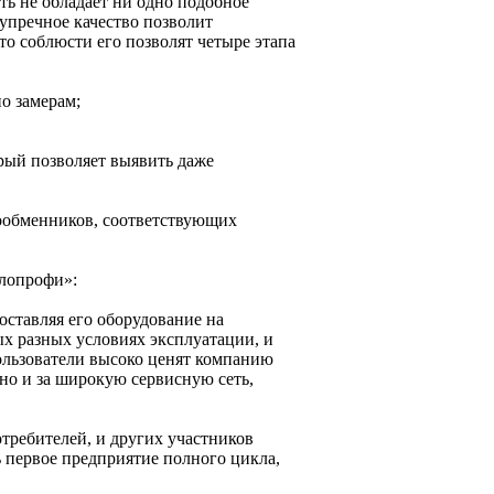
ь не обладает ни одно подобное
зупречное качество позволит
то соблюсти его позволят четыре этапа
о замерам;
рый позволяет выявить даже
лообменников, соответствующих
плопрофи»:
оставляя его оборудование на
х разных условиях эксплуатации, и
Пользователи высоко ценят компанию
 но и за широкую сервисную сеть,
требителей, и других участников
ь первое предприятие полного цикла,