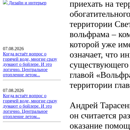
приехать на те
Дизайн и интерьер
обогатительног
территории Све
вольфрама – ко
которой уже им
07.08.2026
означает, что и
Когда встаёт вопрос о
горячей воде, многие сразу
существующего 
думают о бойлере. И это
логично. Центральное
главой «Вольфр
отопление летом...
территории гла
07.08.2026
Когда встаёт вопрос о
горячей воде, многие сразу
Андрей Тарасен
думают о бойлере. И это
логично. Центральное
он считается ра
отопление летом...
оказание помощ