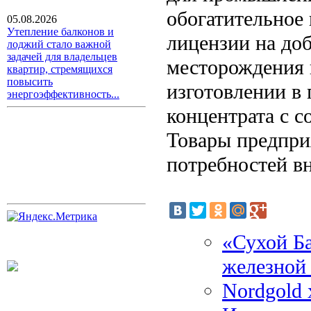
обогатительное 
05.08.2026
Утепление балконов и
лицензии на до
лоджий стало важной
задачей для владельцев
месторождения 
квартир, стремящихся
повысить
изготовлении в
энергоэффективность...
концентрата с с
Товары предпри
потребностей в
«Сухой Б
железной
Nordgold 