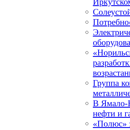
Иркутском
Солеусто
Потребнос
Электрич
оборудова
«Норильск
разработк
возрастан
Группа к
металлич
В Ямало-
нефти и г
«Полюс» 