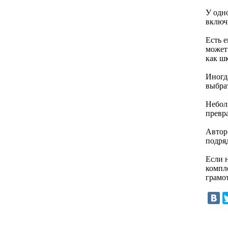
У одно
включ
Есть 
может 
как шк
Иногд
выбрат
Небол
превр
Автор
подряд
Если 
компле
грамо