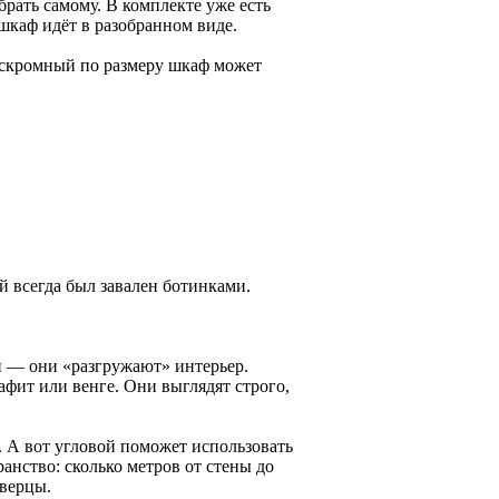
рать самому. В комплекте уже есть
шкаф идёт в разобранном виде.
 скромный по размеру шкаф может
й всегда был завален ботинками.
и — они «разгружают» интерьер.
фит или венге. Они выглядят строго,
 А вот угловой поможет использовать
анство: сколько метров от стены до
дверцы.