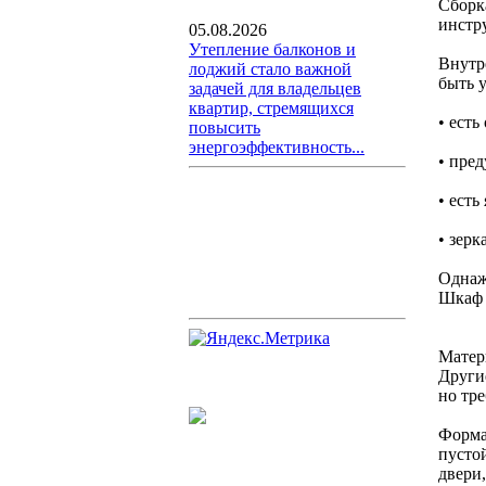
Сборк
инстр
05.08.2026
Утепление балконов и
Внутр
лоджий стало важной
быть 
задачей для владельцев
квартир, стремящихся
• есть
повысить
энергоэффективность...
• пре
• есть
• зерк
Однаж
Шкаф 
Матер
Други
но тр
Форма
пустой
двери,