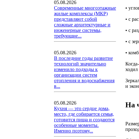
05.08.2026
• угл
Современные многоэтажные
жилые комплексы (МКР)
• с р
представляют собой
сложные архитектурные и
• с р
инженерные системы,
требующие...
• с з
• ком
05.08.2026
В последние годы развитие
Когда-
технологий значительно
ходил 
изменило подходы к
организации систем
Зерка
отопления и водоснабжения
и экон
в...
05.08.2026
На 
Кухня — это сердце дома,
место, где собирается семья,
готовится пища и создаются
Размер
особенные моменты.
проход
Именно поэтому...