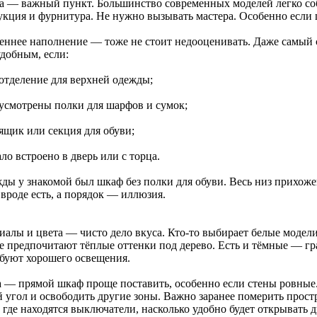
а — важный пункт. Большинство современных моделей легко соб
укция и фурнитура. Не нужно вызывать мастера. Особенно если 
еннее наполнение — тоже не стоит недооценивать. Даже самый
удобным, если:
 отделение для верхней одежды;
дусмотрены полки для шарфов и сумок;
 ящик или секция для обуви;
ало встроено в дверь или с торца.
ды у знакомой был шкаф без полки для обуви. Весь низ прихоже
вроде есть, а порядок — иллюзия.
иалы и цвета — чисто дело вкуса. Кто-то выбирает белые модел
е предпочитают тёплые оттенки под дерево. Есть и тёмные — гра
ебуют хорошего освещения.
 — прямой шкаф проще поставить, особенно если стены ровные.
 угол и освободить другие зоны. Важно заранее померить простр
 где находятся выключатели, насколько удобно будет открывать 