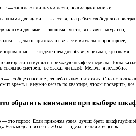
овые — занимают минимум места, но вмещают много;
аспашными дверцами — классика, но требует свободного простран
аздвижными дверями — экономят место, выглядят аккуратно;
еркалом — делают прихожую светлее и визуально просторнее;
бинированные — с отделением для обуви, ящиками, крючками.
то автор статьи купил в прихожую шкаф без зеркала. Тогда каза
в спальню смотреть, не съехал ли шарф. Мелочь, а неудобно.
ло — вообще спасение для небольших прихожих. Оно не только в
омит время. Не нужно бегать по квартире, чтобы проверить, всё 
что обратить внимание при выборе шка
 — это первое. Если прихожая узкая, лучше брать шкаф глубиной
у. Есть модели всего на 30 см — идеально для хрущёвок.