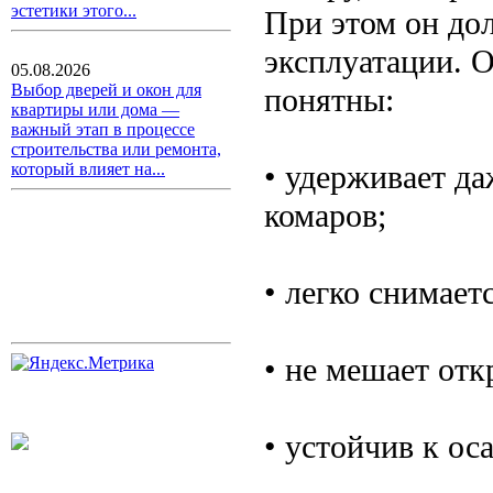
эстетики этого...
При этом он до
эксплуатации. 
05.08.2026
Выбор дверей и окон для
понятны:
квартиры или дома —
важный этап в процессе
строительства или ремонта,
• удерживает д
который влияет на...
комаров;
• легко снимает
• не мешает от
• устойчив к ос