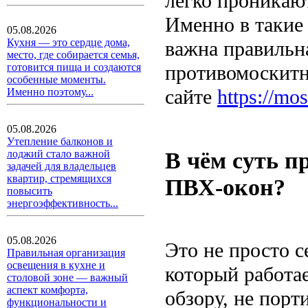
легко проникаю
Именно в такие
05.08.2026
Кухня — это сердце дома,
важна правильна
место, где собирается семья,
противомоскитн
готовится пища и создаются
особенные моменты.
сайте
https://mos
Именно поэтому...
05.08.2026
Утепление балконов и
В чём суть п
лоджий стало важной
задачей для владельцев
квартир, стремящихся
ПВХ-окон?
повысить
энергоэффективность...
05.08.2026
Это не просто с
Правильная организация
освещения в кухне и
который работае
столовой зоне — важный
аспект комфорта,
обзору, не порт
функциональности и