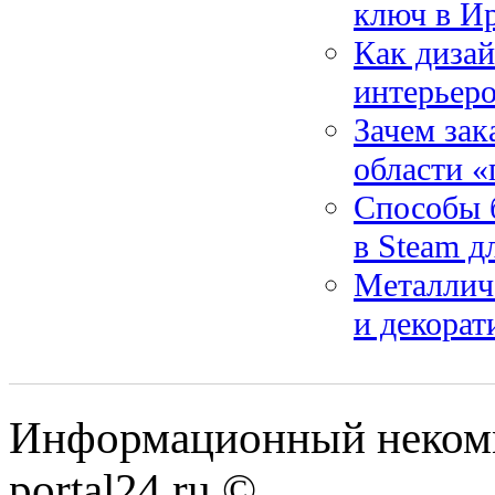
ключ в И
Как дизай
интерьер
Зачем зак
области «
Способы 
в Steam д
Металличе
и декорат
Информационный некомме
portal24.ru ©