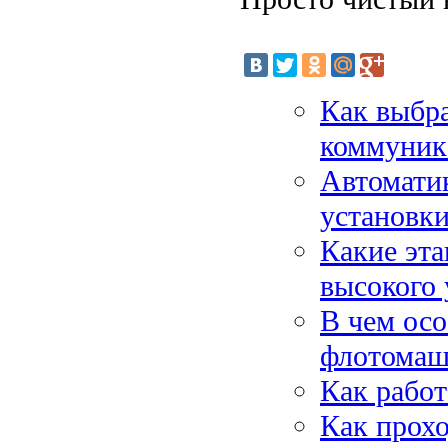
Как выбра
коммуник
Автоматик
установки
Какие эт
высокого 
В чем ос
флотомаши
Как работ
Как прохо