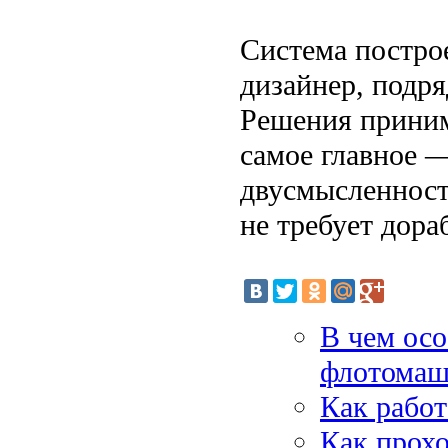
Система постро
дизайнер, подр
Решения приним
самое главное 
двусмысленност
не требует дора
В чем ос
флотомаши
Как работ
Как прохо