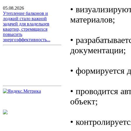
• визуализируют
05.08.2026
Утепление балконов и
материалов;
лоджий стало важной
задачей для владельцев
квартир, стремящихся
повысить
• разрабатывает
энергоэффективность...
документации;
• формируется 
• проводится ав
объект;
• контролируетс