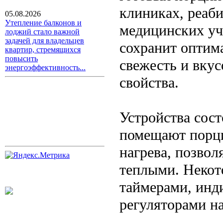
клиниках, реаб
05.08.2026
Утепление балконов и
медицинских уч
лоджий стало важной
задачей для владельцев
сохранит оптим
квартир, стремящихся
повысить
свежесть и вкус
энергоэффективность...
свойства.
Устройства сост
помещают порци
нагрева, позво
теплыми. Некот
таймерами, инд
регуляторами н