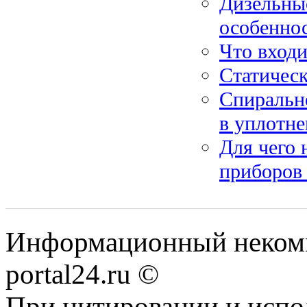
Дизельны
особенно
Что входи
Статическ
Спирально
в уплотн
Для чего
приборов 
Информационный некомме
portal24.ru ©
При цитировании и испо