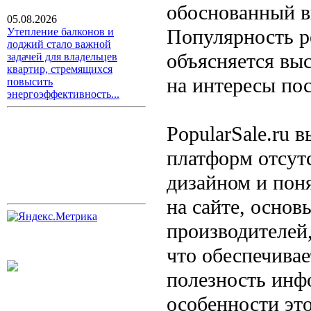
обоснованный вы
05.08.2026
Популярность р
Утепление балконов и
лоджий стало важной
объясняется вы
задачей для владельцев
квартир, стремящихся
на интересы пос
повысить
энергоэффективность...
PopularSale.ru 
платформ отсут
дизайном и пон
на сайте, основ
производителей,
что обеспечива
полезность инф
особенности эт