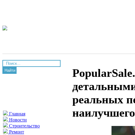
PopularSale
Найти
детальными
реальных п
наилучшего
Главная
Новости
Строительство
Ремонт