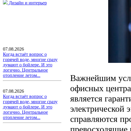
Дизайн и интерьер
07.08.2026
Когда встаёт вопрос о
горячей воде, многие сразу
думают о бойлере. И это
логично. Центральное
отопление летом...
Важнейшим усло
офисных центра
07.08.2026
является гаран
Когда встаёт вопрос о
горячей воде, многие сразу
электрической 
думают о бойлере. И это
логично. Центральное
справляются п
отопление летом...
превосходящие 