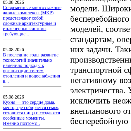
05.08.2026
модели. Широки
Современные многоэтажные
жилые комплексы (МКР)
бесперебойного
представляют собой
сложные архитектурные и
моделей, соотв
инженерные системы,
требующие...
стандартам, оп
них задачи. Так
05.08.2026
В последние годы развитие
производственны
технологий значительно
изменило подходы к
транспортной сф
организации систем
отопления и водоснабжения
негативному во
в...
электричества.
05.08.2026
исключить неож
Кухня — это сердце дома,
место, где собирается семья,
внепланового о
готовится пища и создаются
особенные моменты.
бесперебойную 
Именно поэтому...