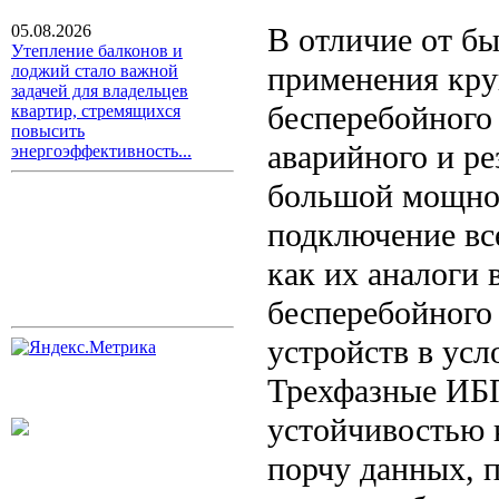
В отличие от б
05.08.2026
Утепление балконов и
применения кр
лоджий стало важной
задачей для владельцев
бесперебойного
квартир, стремящихся
повысить
аварийного и р
энергоэффективность...
большой мощно
подключение вс
как их аналоги
бесперебойного
устройств в усл
Трехфазные ИБ
устойчивостью 
порчу данных, 