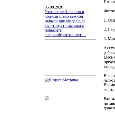
Плавн
05.08.2026
Фотог
Утепление балконов и
лоджий стало важной
1. Ос
задачей для владельцев
квартир, стремящихся
2. Св
повысить
энергоэффективность...
3. Ма
Аккум
рабоч
здесь 
предс
выгод
Вы все
легко
Время
часто
Рассм
питан
должн