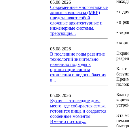
наход
05.08.2026
Современные многоэтажные
• с др
жилые комплексы (МКР)
представляют собой
• в р
сложные архитектурные и
инженерные системы,
• экр
требующие...
• корп
05.08.2026
Экран
В последние годы развитие
разре
технологий значительно
изменило подходы к
Как и 
организации систем
безуп
отопления и водоснабжения
Преим
в...
полож
Благо
05.08.2026
корот
Кухня — это сердце дома,
устро
место, где собирается семья,
готовится пища и создаются
Эта м
особенные моменты.
немало
Именно поэтому...
быстр