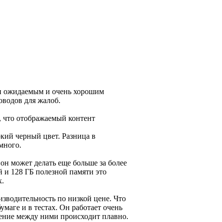
 и ожидаемым и очень хорошим
оводов для жалоб.
т, что отображаемый контент
окий черный цвет. Разница в
много.
он может делать еще больше за более
й и 128 ГБ полезной памяти это
х.
изводительность по низкой цене. Что
умаге и в тестах. Он работает очень
чение между ними происходит плавно.