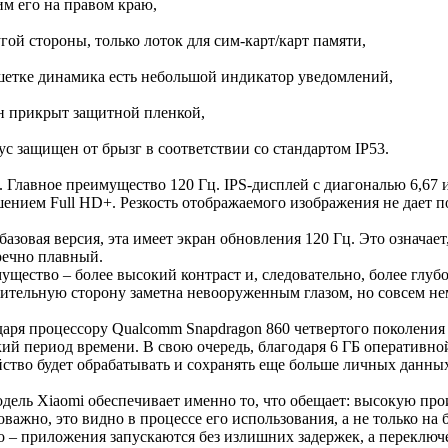
им его на правом краю,
угой стороны, только лоток для сим-карт/карт памяти,
ешетке динамика есть небольшой индикатор уведомлений,
ан прикрыт защитной пленкой,
ус защищен от брызг в соответствии со стандартом IP53.
. Главное преимущество 120 Гц. IPS-дисплей с диагональю 6,67
шением Full HD+. Резкость отображаемого изображения не дает п
базовая версия, эта имеет экран обновления 120 Гц. Это означае
речно плавный.
ущество – более высокий контраст и, следовательно, более глуб
ительную сторону заметна невооруженным глазом, но совсем не
даря процессору Qualcomm Snapdragon 860 четвертого поколения 
кий период времени. В свою очередь, благодаря 6 ГБ оперативно
йство будет обрабатывать и сохранять еще больше личных данны
одель Xiaomi обеспечивает именно то, что обещает: высокую про
важно, это видно в процессе его использования, а не только на б
о – приложения запускаются без излишних задержек, а переклю