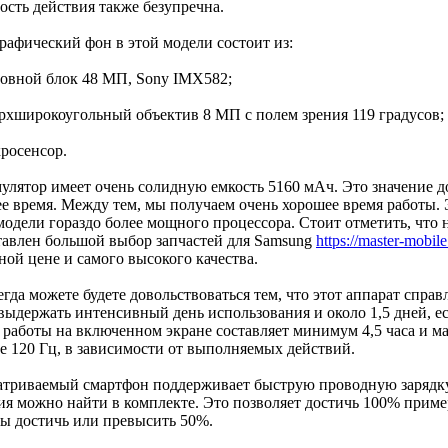
ость действия также безупречна.
рафический фон в этой модели состоит из:
новной блок 48 МП, Sony IMX582;
ерхширокоугольный объектив 8 МП с полем зрения 119 градусов;
кросенсор.
улятор имеет очень солидную емкость 5160 мАч. Это значение д
ее время. Между тем, мы получаем очень хорошее время работы. 
модели гораздо более мощного процессора. Стоит отметить, что 
тавлен большой выбор запчастей для Samsung
https://master-mobile
ной цене и самого высокого качества.
гда можете будете довольствоваться тем, что этот аппарат справ
 выдержать интенсивный день использования и около 1,5 дней, 
 работы на включенном экране составляет минимум 4,5 часа и ма
те 120 Гц, в зависимости от выполняемых действий.
атриваемый смартфон поддерживает быструю проводную зарядк
ия можно найти в комплекте. Это позволяет достичь 100% пример
ы достичь или превысить 50%.