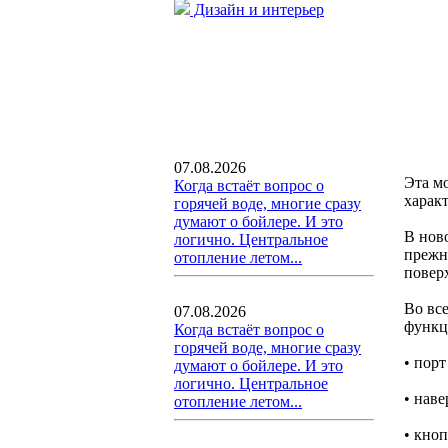
Дизайн и интерьер
07.08.2026
Эта м
Когда встаёт вопрос о
харак
горячей воде, многие сразу
думают о бойлере. И это
В ново
логично. Центральное
прежне
отопление летом...
поверх
Во вс
07.08.2026
функц
Когда встаёт вопрос о
горячей воде, многие сразу
• пор
думают о бойлере. И это
логично. Центральное
• наве
отопление летом...
• кно