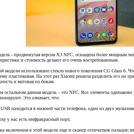
одель - продвинутая версия X3 NFC, оснащена более мощным чи
теристики и стоимость делают его очень востребованным.
й модели использовано стекло нового поколения CG Glass 6. Что 
му пластиковая. На этот раз Xiaomi решила разделить его на три
ность и матовая по бокам.
ем остальном данная модель – это NFC. Все элементы одинаково
ионируют. Это означает, что:
т USB находится в нижней части телефона, один из двух мульти
рху у нас есть инфракрасный порт,
пка включения в этой модели еще и сканер отпечатков пальцев; 