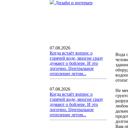
Дизайн и интерьер
07.08.2026
Когда встаёт вопрос о
Вода 
горячей воде, многие сразу
челов
думают о бойлере. И это
здани
логично. Центральное
обору
отопление летом...
водоп
отопи
07.08.2026
Не ме
Когда встаёт вопрос о
грунт
горячей воде, многие сразу
разру
думают о бойлере. И это
любом
логично. Центральное
дальн
отопление летом...
предо
долги
Вам о