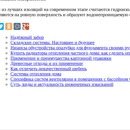
 из лучших изоляций на современном этапе считаются гидроиз
ляются на ровную поверхность и образуют водонепроницаемую 
Надёжный забор
Складские системы. Настоящее и будущее
Нюансы обустройства опалубки для фундамента своими р
Купить радиаторы отопления частного дома: как сделать 
Применение и преимущества картонной упаковки
Древесные отходы и их применение
Как отличить некачественный щебень
Системы отопления дома
Специфика систем вентиляции в помещениях с бассейном 
Суть, виды и актуальность инженерных изысканий