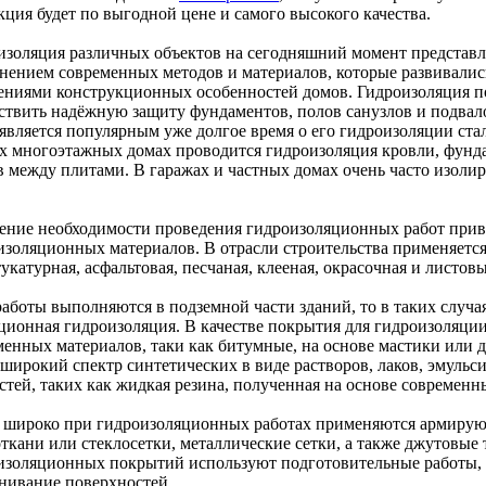
кция будет по выгодной цене и самого высокого качества.
изоляция различных объектов на сегодняшний момент представля
нением современных методов и материалов, которые развивалис
ениями конструкционных особенностей домов. Гидроизоляция по
ствить надёжную защиту фундаментов, полов санузлов и подвалов
 является популярным уже долгое время о его гидроизоляции ста
х многоэтажных домах проводится гидроизоляция кровли, фунда
в между плитами. В гаражах и частных домах очень часто изолир
.
ение необходимости проведения гидроизоляционных работ при
изоляционных материалов. В отрасли строительства применяется
укатурная, асфальтовая, песчаная, клееная, окрасочная и листо
работы выполняются в подземной части зданий, то в таких случа
ционная гидроизоляция. В качестве покрытия для гидроизоляци
менных материалов, таки как битумные, на основе мастики или д
 широкий спектр синтетических в виде растворов, лаков, эмульс
стей, таких как жидкая резина, полученная на основе современ
 широко при гидроизоляционных работах применяются армирую
ткани или стеклосетки, металлические сетки, а также джутовые 
изоляционных покрытий используют подготовительные работы, к
нивание поверхностей.