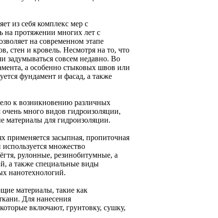
ет из себя комплекс мер с
ь на протяжении многих лет с
зволяет на современном этапе
, стен и кровель. Несмотря на то, что
ли задумываться совсем недавно. Во
мента, а особенно стыковых швов или
уется фундамент и фасад, а также
вело к возникновению различных
 очень много видов гидроизоляции,
вые материалы для гидроизоляции.
ях применяется засыпная, пропиточная
и используется множество
ёгтя, рулонные, резинобитумные, а
ий, а также специальные виды
ных нанотехнологий.
щие материалы, такие как
ткани. Для нанесения
оторые включают, грунтовку, сушку,