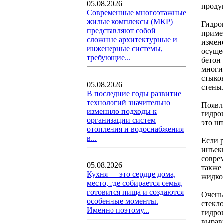
05.08.2026
проду
Современные многоэтажные
жилые комплексы (МКР)
Гидро
представляют собой
приме
сложные архитектурные и
измен
инженерные системы,
осуще
требующие...
бетон
многи
стыко
05.08.2026
стены
В последние годы развитие
технологий значительно
Появл
изменило подходы к
гидро
организации систем
это шт
отопления и водоснабжения
в...
Если 
инъек
совре
05.08.2026
также
Кухня — это сердце дома,
жидко
место, где собирается семья,
готовится пища и создаются
Очень
особенные моменты.
стекло
Именно поэтому...
гидро
вырав