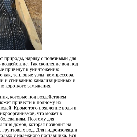
от природы, наряду с полезными для
 воздействие. Так скопление вод под
рые приведут к уничтожению
о как, тепловые узлы, компрессора,
зии и сгниванию канализационных и
ию короткого замыкания.
ния, которые под воздействием
может привести к полному их
людей. Кроме того появление воды в
икроорганизмов, что может в
болеваниям. Поэтому для
яция домов, которая позволит на
, грунтовых вод. Для гидроизоляции
только у надёжного поставщика. Вся