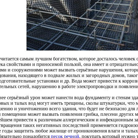
считается самым лучшим богатством, которое досталось человек 
ека свойствами и приносимой пользой, она имеет и отрицательно
ями и сооружениями может вызвать серьёзные нарушения, кото
дования, находящего в подвале жилых и загородных домов, таког
одготовительные установки и др. Вода может привести к корро
тельных сетей, нарушению в работе электропроводки и появлен
нее серьёзный урон может нанести вода фундаменту и стенам зда
овых и талых вод могут иметь трещины, сколы штукатурки, что 
шению и уничтожению всего здания, что будет не безопасно для 
 помещении может вызвать появления грибка, плесени других м
ейшем привести к различным аллергическим и инфекционным за
твращения таких негативных последствий применяется гидроизол
е годы защитить любое жилище от проникновения влаги и талых
бязательно понадобится
песок речной
, покупать который нужно 