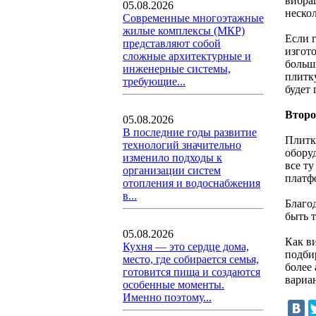
вибра
05.08.2026
неско
Современные многоэтажные
жилые комплексы (МКР)
Если г
представляют собой
изгот
сложные архитектурные и
больши
инженерные системы,
плитк
требующие...
будет 
Второ
05.08.2026
В последние годы развитие
Плитк
технологий значительно
обору
изменило подходы к
все т
организации систем
платф
отопления и водоснабжения
в...
Благо
быть 
05.08.2026
Как в
Кухня — это сердце дома,
подби
место, где собирается семья,
более
готовится пища и создаются
вариа
особенные моменты.
Именно поэтому...