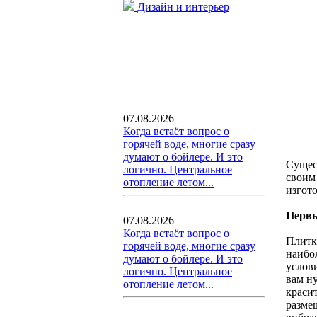
Дизайн и интерьер
07.08.2026
Когда встаёт вопрос о
горячей воде, многие сразу
думают о бойлере. И это
Сущес
логично. Центральное
своим
отопление летом...
изгот
Первы
07.08.2026
Когда встаёт вопрос о
Плитка
горячей воде, многие сразу
наибо
думают о бойлере. И это
услови
логично. Центральное
вам ну
отопление летом...
красит
разме