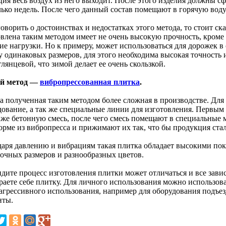
ция весь воздух из него выходит. После этого изделия должны с
лько недель. После чего данный состав помещают в горячую воду
оворить о достоинствах и недостатках этого метода, то стоит ска
овлена таким методом имеет не очень высокую прочность, кроме
е нагрузки. Но к примеру, может использоваться для дорожек в 
у одинаковых размеров, для этого необходима высокая точность и
глянцевой, что зимой делает ее очень скользкой.
й метод —
вибропрессованная плитка
.
а полученная таким методом более сложная в производстве. Для
дование, а так же специальные линии для изготовления. Первым
у же бетонную смесь, после чего смесь помещают в специальные
орме из вибропресса и прижимают их так, что бы продукция стал
даря давлению и вибрациям такая плитка обладает высокими пок
точных размеров и разнообразных цветов.
идите процесс изготовления плитки может отличаться и все зави
раете себе плитку. Для личного использования можно использова
 агрессивного использования, например для оборудования подъез
нты.