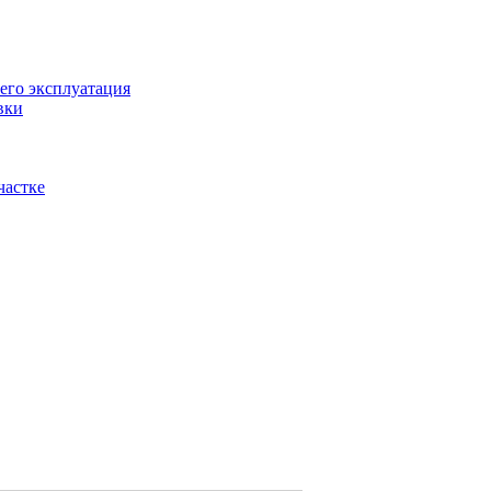
его эксплуатация
вки
частке