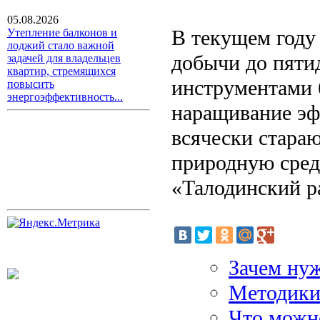
05.08.2026
В текущем году
Утепление балконов и
лоджий стало важной
добычи до пяти
задачей для владельцев
квартир, стремящихся
инструментами 
повысить
энергоэффективность...
наращивание эф
всячески стара
природную сред
«Талодинский р
Зачем ну
Методики
Что можн