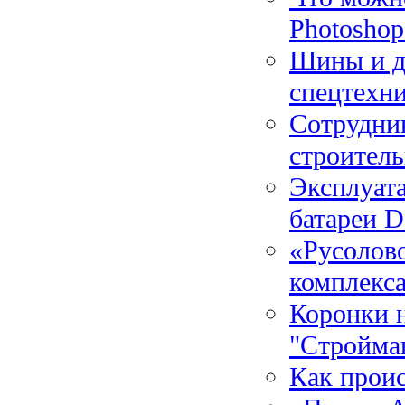
Photoshop
Шины и д
спецтехн
Сотрудни
строител
Эксплуат
батареи D
«Русолов
комплекс
Коронки 
"Стройма
Как проис