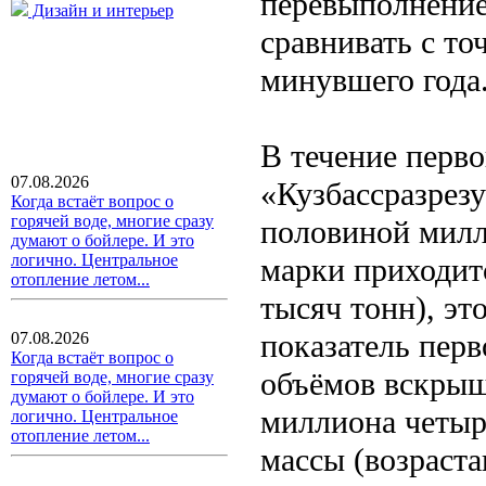
перевыполнение
Дизайн и интерьер
сравнивать с т
минувшего года
В течение перво
07.08.2026
«Кузбассразрез
Когда встаёт вопрос о
горячей воде, многие сразу
половиной милл
думают о бойлере. И это
логично. Центральное
марки приходит
отопление летом...
тысяч тонн), эт
показатель перв
07.08.2026
Когда встаёт вопрос о
объёмов вскрыш
горячей воде, многие сразу
думают о бойлере. И это
миллиона четыр
логично. Центральное
отопление летом...
массы (возраста