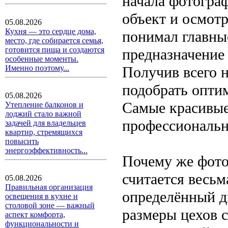
начала фотогра
объект и осмотр
05.08.2026
Кухня — это сердце дома,
понимал главны
место, где собирается семья,
готовится пища и создаются
предназначение 
особенные моменты.
Получив всего 
Именно поэтому...
подобрать опти
05.08.2026
Самые красивые
Утепление балконов и
лоджий стало важной
профессиональн
задачей для владельцев
квартир, стремящихся
повысить
энергоэффективность...
Почему же фото
считается весьм
05.08.2026
Правильная организация
определённый д
освещения в кухне и
столовой зоне — важный
размеры цехов с
аспект комфорта,
функциональности и