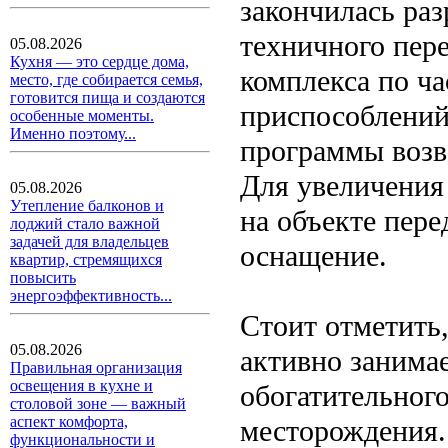
закончилась ра
техничного пер
05.08.2026
Кухня — это сердце дома,
комплекса по ч
место, где собирается семья,
готовится пища и создаются
приспособлений.
особенные моменты.
Именно поэтому...
программы возв
Для увеличения 
05.08.2026
Утепление балконов и
на объекте пере
лоджий стало важной
задачей для владельцев
оснащение.
квартир, стремящихся
повысить
энергоэффективность...
Стоит отметить
05.08.2026
активно занимае
Правильная организация
освещения в кухне и
обогатительног
столовой зоне — важный
аспект комфорта,
месторождения.
функциональности и