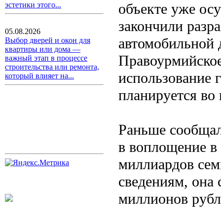
объекте уже ос
эстетики этого...
закончили разр
05.08.2026
автомобильной 
Выбор дверей и окон для
квартиры или дома —
Правоурмийское
важный этап в процессе
строительства или ремонта,
использование 
который влияет на...
планируется во 
Раньше сообщал
в воплощение в
миллиардов сем
сведениям, она
миллионов рубл