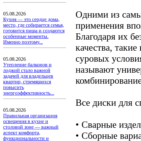
Одними из самы
05.08.2026
Кухня — это сердце дома,
применения впо
место, где собирается семья,
готовится пища и создаются
Благодаря их б
особенные моменты.
Именно поэтому...
качества, такие
суровых условия
05.08.2026
Утепление балконов и
называют униве
лоджий стало важной
задачей для владельцев
комбинирование
квартир, стремящихся
повысить
энергоэффективность...
Все диски для с
05.08.2026
Правильная организация
освещения в кухне и
• Сварные издел
столовой зоне — важный
аспект комфорта,
• Сборные вари
функциональности и