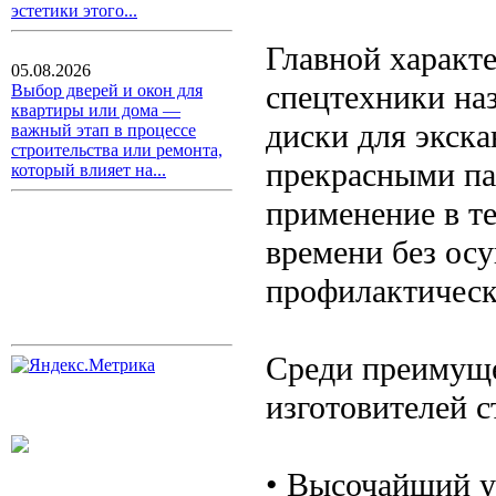
эстетики этого...
Главной характе
05.08.2026
спецтехники наз
Выбор дверей и окон для
квартиры или дома —
диски для экск
важный этап в процессе
строительства или ремонта,
прекрасными па
который влияет на...
применение в т
времени без ос
профилактическ
Среди преимуще
изготовителей с
• Высочайший у