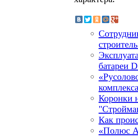
Сотрудни
строител
Эксплуат
батареи D
«Русолов
комплекс
Коронки 
"Стройма
Как проис
«Полюс А