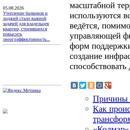
масштабной тер
05.08.2026
используются в
Утепление балконов и
лоджий стало важной
ведётся, помимо
задачей для владельцев
квартир, стремящихся
управляющей фи
повысить
энергоэффективность...
форм поддержки
создание инфрас
способствовать
Причины 
Как прои
трансфор
«Колмар» 