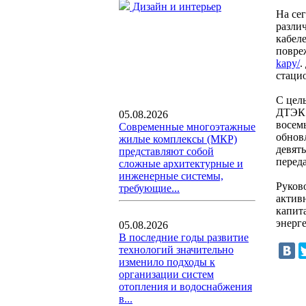
Дизайн и интерьер
На се
разли
кабеле
повре
kapy/
.
стаци
С цел
ДТЭК 
05.08.2026
восем
Современные многоэтажные
обнов
жилые комплексы (МКР)
девят
представляют собой
перед
сложные архитектурные и
инженерные системы,
Руков
требующие...
актив
капит
энерг
05.08.2026
В последние годы развитие
технологий значительно
изменило подходы к
организации систем
отопления и водоснабжения
в...