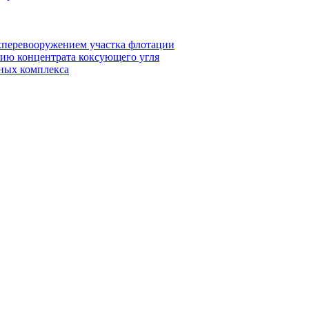
ехперевооружением участка флотации
тию концентрата коксующего угля
ьных комплекса