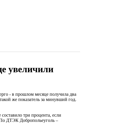
е увеличили
рго - в прошлом месяце получила два
такой же показатель за минувший год.
составило три процента, если
, По ДТЭК Добропольеуголь –