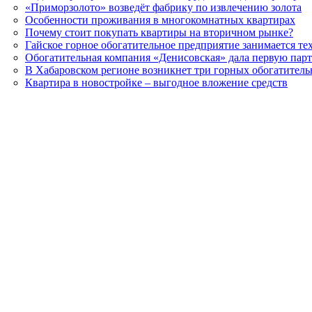
«Приморзолото» возведёт фабрику по извлечению золота
Особенности проживания в многокомнатных квартирах
Почему стоит покупать квартиры на вторичном рынке?
Гайское горное обогатительное предприятие занимается т
Обогатительная компания «Денисовская» дала первую пар
В Хабаровском регионе возникнет три горных обогатител
Квартира в новостройке – выгодное вложение средств