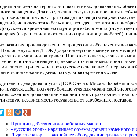
годняшний день на территории шахт и иных добывающих объект
чного оснащения. Для его успешного функционирования необход
й, проводов и шнуров. При этом для их защиты на участках, где
ждений, используется кабель-мост, вот здесь его можно приобрес
 Допускается временная эксплуатация кабель-моста (отсутствует
онарная (с креплением к основанию при помощи дюбелей) при на
ью развития производственных процессов и обеспечения возраст
Павлоградуголь и ДТЭК Добропольеуголь в минувшем месяце б
ьдесят семь миллионов гривен. При это сто шестьдесят семь мил
ление очистного оснащения, девяносто четыре миллиона гривен 
ь миллионов гривен – на проходческое оснащение. С первых дне
али в использование двенадцать ультрасовременных лав.
одитель отдела добычи угля ДТЭК Энерго Михаил Барабаш прои
но трудятся, дабы получать больше угля для украинской энергет
аловложениям добывающие компании могут развиваться, выполня
етическую независимость государства от зарубежных поставок.
Принцип действия иглопробивных машин
«Русский Уголь» наращивает объёмы добычи каменного и б
Льдогенераторы – важнейшее оборудование для кафе и рес