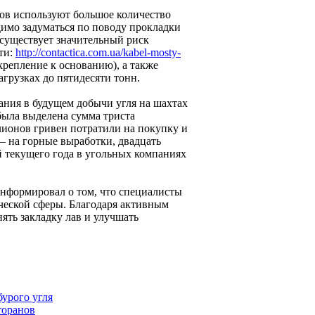
ов используют большое количество
имо задуматься по поводу прокладки
 существует значительный риск
ти:
http://contactica.com.ua/kabel-mosty-
 крепление к основанию), а также
грузках до пятидесяти тонн.
ания в будущем добычи угля на шахтах
ыла выделена сумма триста
лионов гривен потратили на покупку и
– на горные выработки, двадцать
й текущего года в угольных компаниях
нформировал о том, что специалисты
ической сферы. Благодаря активным
ть закладку лав и улучшать
урого угля
торанов