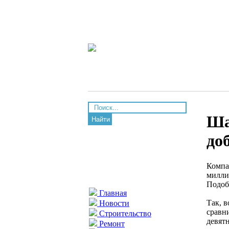
Ша
Найти
до
Компа
миллио
Подоб
Главная
Так, 
Новости
сравн
Строительство
девятн
Ремонт