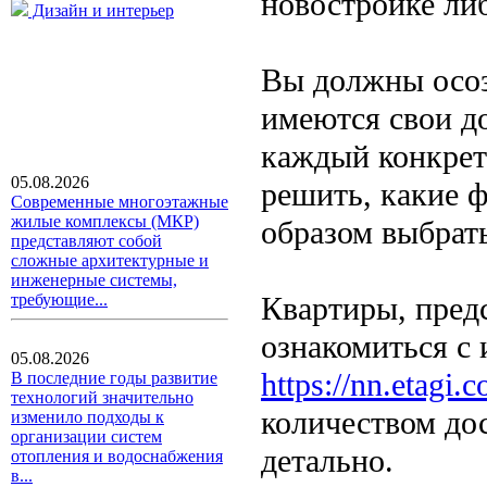
новостройке ли
Дизайн и интерьер
Вы должны осоз
имеются свои до
каждый конкрет
05.08.2026
решить, какие ф
Современные многоэтажные
жилые комплексы (МКР)
образом выбрат
представляют собой
сложные архитектурные и
инженерные системы,
Квартиры, пред
требующие...
ознакомиться с
05.08.2026
https://nn.etagi.
В последние годы развитие
технологий значительно
количеством дос
изменило подходы к
организации систем
детально.
отопления и водоснабжения
в...