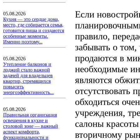
Если новострой
05.08.2026
Кухня — это сердце дома,
планировочными
место, где собирается семья,
готовится пища и создаются
правило, переда
особенные моменты.
Именно поэтому...
забывать о том,
продаются в мик
05.08.2026
Утепление балконов и
необходимые ин
лоджий стало важной
задачей для владельцев
являются обжиты
квартир, стремящихся
повысить
отсутствовать 
энергоэффективность...
обходиться оче
05.08.2026
учреждения, тр
Правильная организация
освещения в кухне и
салоны красоты 
столовой зоне — важный
аспект комфорта,
вторичному рынк
функциональности и