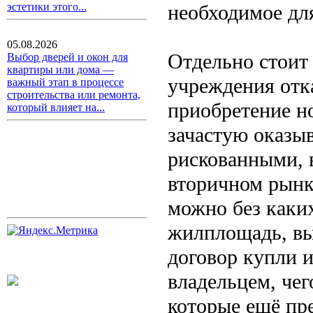
необходимое дл
эстетики этого...
05.08.2026
Отдельно стоит 
Выбор дверей и окон для
квартиры или дома —
учреждения отк
важный этап в процессе
строительства или ремонта,
приобретение н
который влияет на...
зачастую оказы
рискованными, в
вторичном рынк
можно без каки
жилплощадь, вы 
договор купли 
владельцем, чег
которые ещё пр