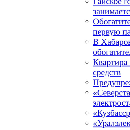
Гайское г
занимает
Обогатите
первую п
В Хабаров
обогатит
Квартира 
средств
Предупре
«Северста
электрос
«Кузбасср
«Уралэлек