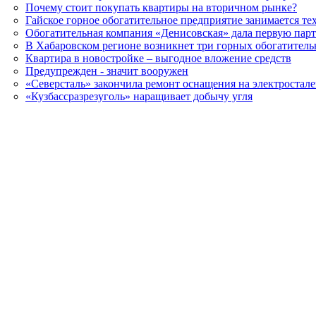
Почему стоит покупать квартиры на вторичном рынке?
Гайское горное обогатительное предприятие занимается т
Обогатительная компания «Денисовская» дала первую пар
В Хабаровском регионе возникнет три горных обогатител
Квартира в новостройке – выгодное вложение средств
Предупрежден - значит вооружен
«Северсталь» закончила ремонт оснащения на электроста
«Кузбассразрезуголь» наращивает добычу угля