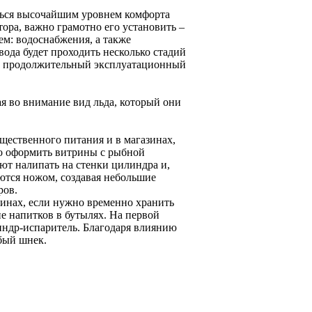
ться высочайшим уровнем комфорта
ора, важно грамотно его установить –
м: водоснабжения, а также
 вода будет проходить несколько стадий
ит продолжительный эксплуатационный
я во внимание вид льда, который они
щественного питания и в магазинах,
но оформить витрины с рыбной
ют налипать на стенки цилиндра и,
ются ножом, создавая небольшие
ров.
ринах, если нужно временно хранить
е напитков в бутылях. На первой
линдр-испаритель. Благодаря влиянию
обый шнек.