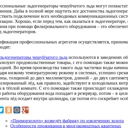
ссиональные льдогенераторы чешуйчатого льда могут похваста
нения. Дабы в полной мере ощутить все достоинства льдогенерат
ствить подключение всех необходимых коммуникационных систе
зации. Хорошо, если перед тем, как оказаться в льдогенераторе,
ния при помощи фильтровального оборудования – это обеспеч
д льдогенераторов.
ификация профессиональных агрегатов осуществляется, принима
водят:
льдогенераторы чешуйчатого льда
используются в заведениях об
еализуют продовольственные товары, с его помощью также мож
кцией. Во время производства такого льда частички воды начина
даря низкому температурному режиму в системах, успешно среза
ины, толщиной до двух миллиметров, длиной – до двух сантимет
нилированный лёд, как правило, задействуют в холодильных вит
ы в тёплой комнате. С его помощью также происходит охлаждени
и работы оборудования вода попадает в резервуар, потом – в ци
ента лёд оседает внутри цилиндра, где потом его соскребает ос
«Приморзолото» возведёт фабрику по извлечению золота
Особенности проживания в многокомнатных квартирах