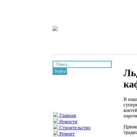
Ль
Найти
ка
В наш
супер
кокте
Главная
пароч
Новости
Приме
Строительство
тради
Ремонт