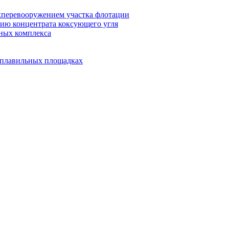
ехперевооружением участка флотации
тию концентрата коксующего угля
ьных комплекса
леплавильных площадках