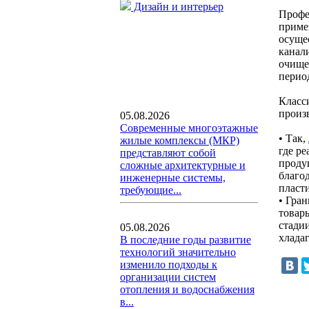
Дизайн и интерьер
Профе
приме
осуще
канали
очище
перио
Класс
произ
05.08.2026
Современные многоэтажные
• Так,
жилые комплексы (МКР)
где р
представляют собой
проду
сложные архитектурные и
благо
инженерные системы,
пласт
требующие...
• Гра
товар
стади
05.08.2026
хладаг
В последние годы развитие
технологий значительно
изменило подходы к
организации систем
отопления и водоснабжения
в...