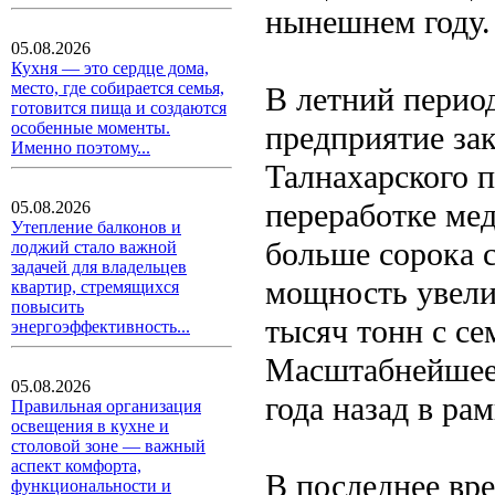
нынешнем году.
05.08.2026
Кухня — это сердце дома,
место, где собирается семья,
В летний перио
готовится пища и создаются
особенные моменты.
предприятие за
Именно поэтому...
Талнахарского 
переработке ме
05.08.2026
Утепление балконов и
больше сорока 
лоджий стало важной
задачей для владельцев
мощность увели
квартир, стремящихся
повысить
тысяч тонн с с
энергоэффективность...
Масштабнейшее 
05.08.2026
года назад в ра
Правильная организация
освещения в кухне и
столовой зоне — важный
аспект комфорта,
В последнее вр
функциональности и