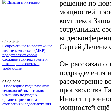
решение по пов
Дизайн и интерьер
мощностей прои
комплекса Запо
сотрудникам ср
видеоконференц
05.08.2026
Сергей Дяченко
Современные многоэтажные
жилые комплексы (МКР)
представляют собой
сложные архитектурные и
Он рассказал о 
инженерные системы,
требующие...
подразделения 
рассмотрение в
05.08.2026
В последние годы развитие
производства Та
технологий значительно
изменило подходы к
Инвестиционное
организации систем
отопления и водоснабжения
мощностей ещё 
в...