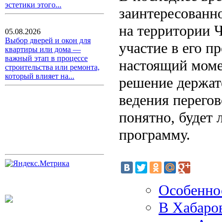
эстетики этого...
заинтересованн
на территории 
05.08.2026
Выбор дверей и окон для
участие в его п
квартиры или дома —
важный этап в процессе
настоящий моме
строительства или ремонта,
который влияет на...
решение держат
ведения перегов
понятно, будет 
программу.
Особенно
В Хабаров