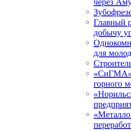
через Аму
Зубофрез
Главный р
добычу у
Однокомн
для моло
Строитель
«СиГМА» 
горного м
«Норильс
предприят
«Металлои
переработ