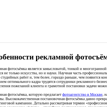
обенности рекламной фотосъё
мная фотосъёмка является замысловатой, тонкой и многогранной
ся не только искусства, но и науки. Научная часть профессиона
 студийных работ и, тем более, гораздо раньше, чем появится к
нием оптимального кадра трудятся сотрудники рекламного бизне
еления пожеланий клиента и грамотной постановки задачи можно
мная фотосъёмка, которую предлагает
фотоагентство в Москве
, 
мы. Высококачественная постановочная фотосъёмка давно превр
тинговой кампании. Детально рассматривая термин «профессион