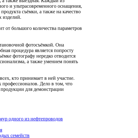
, а также выездная. Каждый из
ого и ультрасовременного оснащения,
продукта съёмки, а также на качество
х изделий.
ит от большого количества параметров
становочной фотосъёмкой. Она
бная процедура является попросту
ъёмке фотографу нередко отводится
ссионализма, а также умением понять
сех, кто принимает в ней участие.
 профессионалов. Дело в том, что
й продукции для демонстрации
Амур одного из нефтепроводов
я
одых семейств