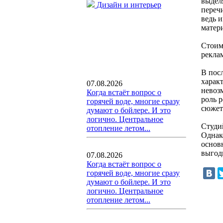
выдел
Дизайн и интерьер
переч
ведь 
матер
Стоим
рекла
В пос
харак
07.08.2026
невоз
Когда встаёт вопрос о
роль 
горячей воде, многие сразу
сюжет 
думают о бойлере. И это
логично. Центральное
Студи
отопление летом...
Однак
основ
выгод
07.08.2026
Когда встаёт вопрос о
горячей воде, многие сразу
думают о бойлере. И это
логично. Центральное
отопление летом...