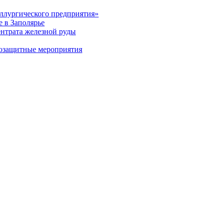
ллургического предприятия»
 в Заполярье
ентрата железной руды
дозащитные мероприятия