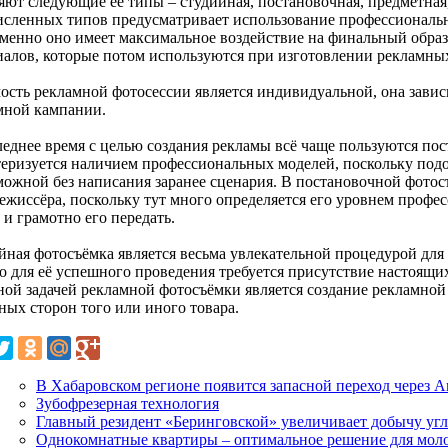
яют следующие её типы – студийная, постановочная, предметная
исленных типов предусматривает использование профессиональн
именно оно имеет максимальное воздействие на финальный образ 
иалов, которые потом используются при изготовлении рекламны
ость рекламной фотосессии является индивидуальной, она завис
мной кампании.
леднее время с целью создания рекламы всё чаще пользуются по
теризуется наличием профессиональных моделей, поскольку подо
можной без написания заранее сценария. В постановочной фотос
режиссёра, поскольку тут много определяется его уровнем профе
и грамотно его передать.
йная фотосъёмка является весьма увлекательной процедурой для в
о для её успешного проведения требуется присутствие настоящих
ной задачей рекламной фотосъёмки является создание рекламно
ных сторон того или иного товара.
В Хабаровском регионе появится запасной переход через 
Зубофрезерная технология
Главный резидент «Беринговской» увеличивает добычу угл
Однокомнатные квартиры – оптимальное решение для мол