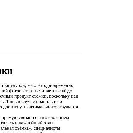
мки
 процедурой, которая одновременно
льной фотосъёмки начинается ещё до
онечный продукт съёмки, поскольку над
са. Лишь в случае правильного
 достигнуть оптимального результата.
напрямую связана с изготовлением
атилась в важнейший этап
альная съёмка», специалисты