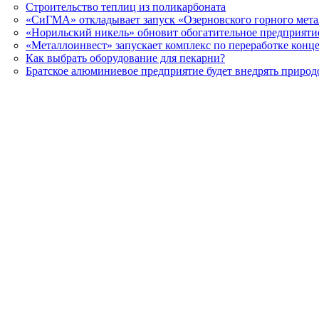
Строительство теплиц из поликарбоната
«СиГМА» откладывает запуск «Озерновского горного мета
«Норильский никель» обновит обогатительное предприятие
«Металлоинвест» запускает комплекс по переработке конц
Как выбрать оборудование для пекарни?
Братское алюминиевое предприятие будет внедрять приро